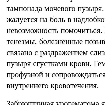
тампонада мочевого пузыря.
жалуется на боль в надлобко
невозможность помочиться.
тенезмы, болезненные позыв
связано с раздражением сли
пузыря сгустками крови. Ге
профузной и сопровождатьс
внутреннего кровотечения.
Забрюшинная урогематома я