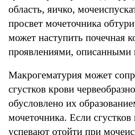
область, яичко, мочеиспуска
просвет мочеточника обтури
может наступить почечная к
проявлениями, описанными
Макрогематурия может сопр
сгустков крови червеобразн
обусловлено их образование
мочеточника. Если сгустков 
успевают отойти при мочеис