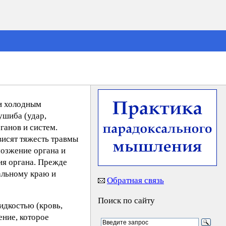
 и холодным
ушиба (удар,
ганов и систем.
висят тяжесть травмы
мозжение органа и
ия органа. Прежде
ральному краю и
Обратная связь
Поиск по сайту
идкостью (кровь,
ение, которое