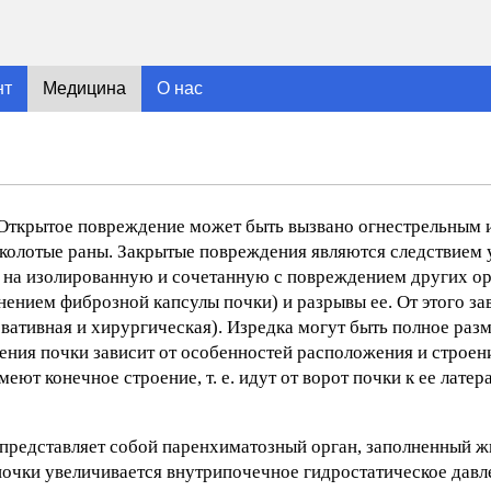
нт
Медицина
О нас
 Открытое повреждение может быть вызвано огнестрельным
 колотые раны. Закрытые повреждения являются следствием 
я на изолированную и сочетанную с повреждением других ор
ением фиброзной капсулы почки) и разрывы ее. От этого за
рвативная и хирургическая). Изредка могут быть полное раз
дения почки зависит от особенностей расположения и строен
еют конечное строение, т. е. идут от ворот почки к ее лате
а представляет собой паренхиматозный орган, заполненный ж
почки увеличивается внутрипочечное гидростатическое давл