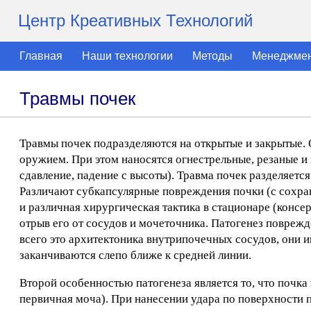
Центр Креативных Технологий
Главная
Наши технологии
Методы
Менеджме
Травмы почек
Травмы почек подразделяются на открытые и закрытые.
оружием. При этом наносятся огнестрельные, резаные и
сдавление, падение с высоты). Травма почек разделяетс
Различают субкапсулярные повреждения почки (с сохран
и различная хирургическая тактика в стационаре (консе
отрыв его от сосудов и мочеточника. Патогенез повреж
всего это архитектоника внутрипочечных сосудов, они им
заканчиваются слепо ближе к средней линии.
Второй особенностью патогенеза является то, что почк
первичная моча). При нанесении удара по поверхности 