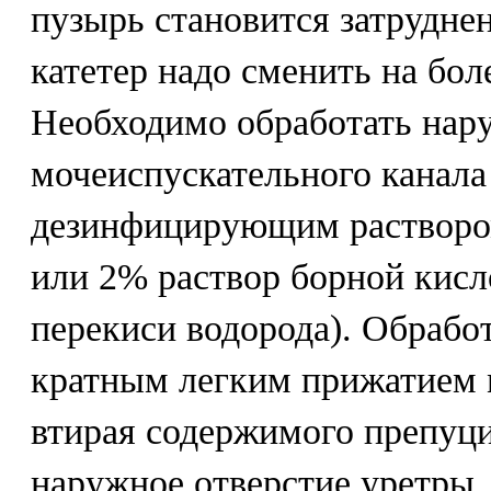
пузырь становится затрудне
катетер надо сменить на бол
Необходимо обработать нар
мочеиспускательного канала
дезинфицирующим раствором
или 2% раствор борной кисл
перекиси водорода). Обработ
кратным легким прижатием 
втирая содержимого препуц
наружное отверстие уретры.