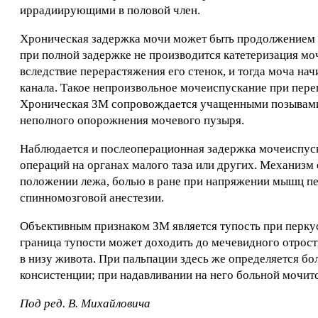
иррадиирующими в половой член.
Хроническая задержка мочи может быть продолжением О
при полной задержке не производится катетеризация моч
вследствие перерастяжения его стенок, и тогда моча н
канала. Такое непроизвольное мочеиспускание при пер
Хроническая ЗМ сопровождается учащенными позывами 
неполного опорожнения мочевого пузыря.
Наблюдается и послеоперационная задержка мочеиспуск
операций на органах малого таза или других. Механизм
положении лежа, болью в ране при напряжении мышц пе
спинномозговой анестезии.
Объективным признаком ЗМ является тупость при перку
граница тупости может доходить до мечевидного отрост
в низу живота. При пальпации здесь же определяется б
консистенции; при надавливании на него больной мочитс
Под ред. В. Михайловича