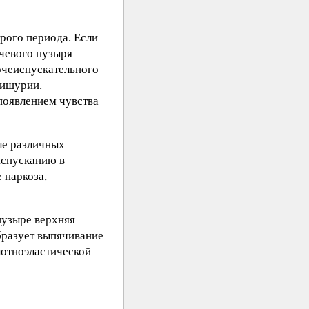
рого периода. Если
очевого пузыря
очеиспускательного
 ишурии.
появлением чувства
ле различных
испусканию в
 наркоза,
пузыре верхняя
бразует выпячивание
лотноэластической