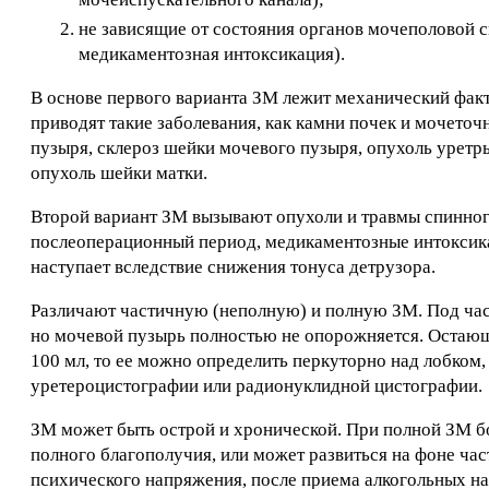
не зависящие от состояния органов мочеполовой
медикаментозная интоксикация).
В основе первого варианта ЗМ лежит механический факто
приводят такие заболевания, как камни почек и мочеточ
пузыря, склероз шейки мочевого пузыря, опухоль уретр
опухоль шейки матки.
Второй вариант ЗМ вызывают опухоли и травмы спинного 
послеоперационный период, медикаментозные интоксика
наступает вследствие снижения тонуса детрузора.
Различают частичную (неполную) и полную ЗМ. Под час
но мочевой пузырь полностью не опорожняется. Остающ
100 мл, то ее можно определить перкуторно над лобком,
уретероцистографии или радионуклидной цистографии.
ЗМ может быть острой и хронической. При полной ЗМ бо
полного благополучия, или может развиться на фоне ча
психического напряжения, после приема алкогольных н