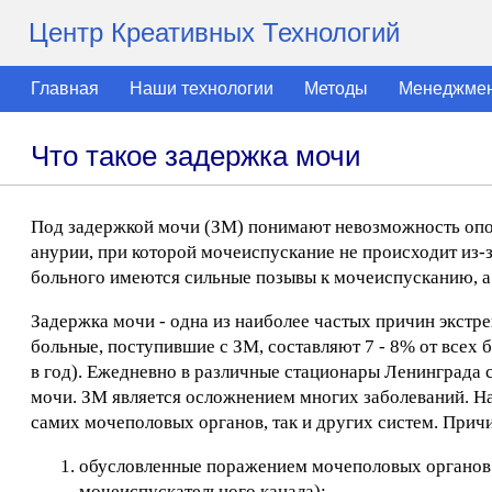
Центр Креативных Технологий
Главная
Наши технологии
Методы
Менеджме
Что такое задержка мочи
Под задержкой мочи (ЗМ) понимают невозможность опо
анурии, при которой мочеиспускание не происходит из-
больного имеются сильные позывы к мочеиспусканию, а 
Задержка мочи - одна из наиболее частых причин экстр
больные, поступившие с ЗМ, составляют 7 - 8% от всех
в год). Ежедневно в различные стационары Ленинграда 
мочи. ЗМ является осложнением многих заболеваний. Н
самих мочеполовых органов, так и других систем. Прич
обусловленные поражением мочеполовых органов (
мочеиспускательного канала);