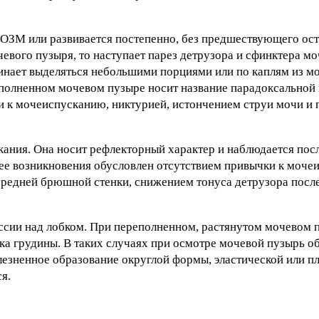
ЗМ или развивается постепенно, без предшествующего ост
евого пузыря, то наступает парез детрузора и сфинктера м
ачинает выделяться небольшими порциями или по каплям из м
еполненном мочевом пузыре носит название парадоксальной
к мочеиспусканию, никтурией, истончением струи мочи и 
ания. Она носит рефлекторный характер и наблюдается пос
 ее возникновения обусловлен отсутствием привычки к моче
редней брюшной стенки, снижением тонуса детрузора после
ссии над лобком. При переполненном, растянутом мочевом 
ка грудины. В таких случаях при осмотре мочевой пузырь о
олезненное образование округлой формы, эластической или п
я.