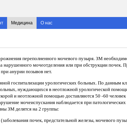
нт
Медицина
О нас
рожнения переполненного мочевого пузыря. ЗМ необходимо
за нарушенного мочеотделения или при обструкции почек. П
при анурии позывов нет.
енной госпитализации урологических больных. По данным кл
 больных, нуждающихся в неотложной урологической помощи
скорой и неотложной помощью доставляются 50 -60 человек
арушение мочеиспускания наблюдается при патологических
ины ЗМ делятся на 2 группы:
заболевания почек, предстательной железы, мочевого пузы