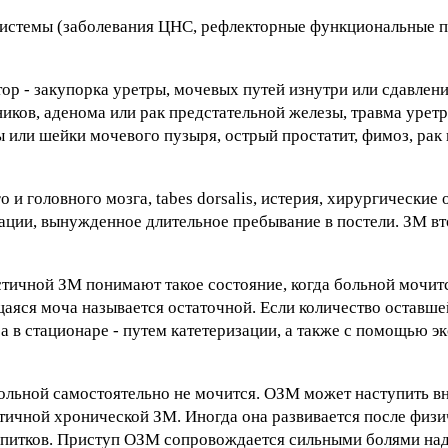
 системы (заболевания ЦНС, рефлекторные функциональные 
р - закупорка уретры, мочевых путей изнутри или сдавлени
ников, аденома или рак предстательной железы, травма урет
ы или шейки мочевого пузыря, острый простатит, фимоз, рак
и головного мозга, tabes dorsalis, истерия, хирургические 
ции, вынужденное длительное пребывание в постели. ЗМ вт
тичной ЗМ понимают такое состояние, когда больной мочитс
аяся моча называется остаточной. Если количество оставш
 а в стационаре - путем катетеризации, а также с помощью э
льной самостоятельно не мочится. ОЗМ может наступить вн
стичной хронической ЗМ. Иногда она развивается после физи
апитков. Приступ ОЗМ сопровождается сильными болями над