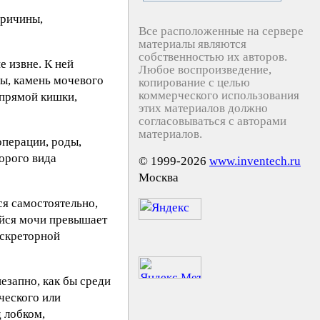
причины,
Все расположенные на сервере
материалы являются
собственностью их авторов.
е извне. К ней
Любое воспроизведение,
ры, камень мочевого
копирование с целью
коммерческого использования
 прямой кишки,
этих материалов должно
согласовываться с авторами
материалов.
операции, роды,
орого вида
© 1999-2026
www.inventech.ru
Москва
я самостоятельно,
ейся мочи превышает
кскреторной
езапно, как бы среди
ческого или
 лобком,