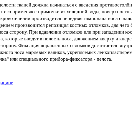
елости тканей должна начинаться с введения противостолбн
ах его применяют примочки из холодной воды, поверхностны
кровотечении производится передняя тампонада носа с на
ением производится репозиция костных отломков, для чего 
са сторону. При вдавлении отломков или при западении кос
а, которые вводят в полость носа, движением кверху и кпе
сторону. Фиксация вправленных отломков достигается внут
жного носа марлевых валиков, укрепляемых лейкопластыре
чка" или специального прибора-фиксатора - пелота.
дицине