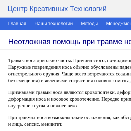
Центр Креативных Технологий
Главная
Наши технологии
Методы
Менеджме
Неотложная помощь при травме н
Травмы носа довольно часты. Причина этого, по-видимом
Наружные повреждения носа обычно обусловлены падени
огнестрельного оружия. Чаще всего встречаются ссади
без смещения) и явлениями сотрясения головного мозга,
Признаками травмы носа являются кровоподтеки, деформа
деформация носа и носовое кровотечение. Нередко прип
внутреннего угла и нижнее веко.
При травмах носа возможны такие осложнения, как абсц
и лица, сепсис, менингит.