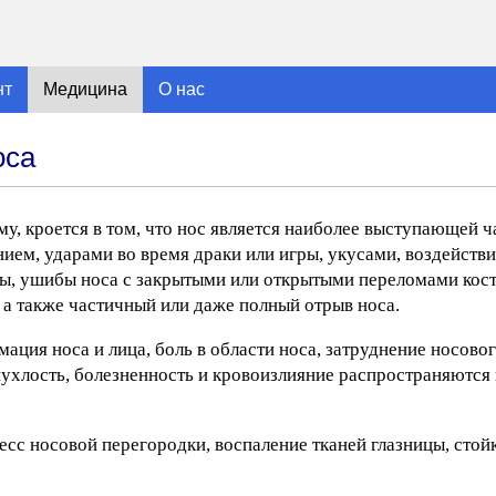
нт
Медицина
О нас
оса
у, кроется в том, что нос является наиболее выступающей ч
ем, ударами во время драки или игры, укусами, воздейств
ны, ушибы носа с закрытыми или открытыми переломами кос
 а также частичный или даже полный отрыв носа.
ция носа и лица, боль в области носа, затруднение носово
ухлость, болезненность и кровоизлияние распространяются 
есс носовой перегородки, воспаление тканей глазницы, сто