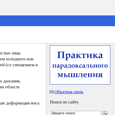
астью лица.
ием холодного или
тей (со смещением и
го дыхания,
на область
Обратная связь
Поиск по сайту
йкие деформации носа