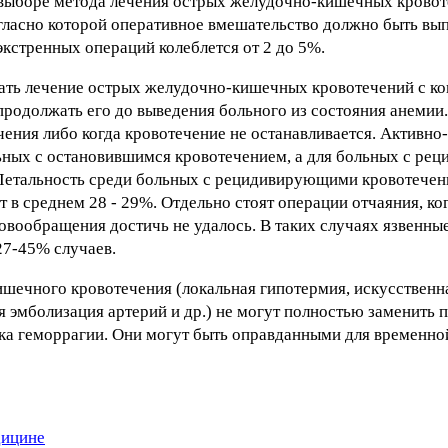
и выборе метода лечения острых желудочно-кишечных крово
огласно которой оперативное вмешательство должно быть вып
экстренных операций колеблется от 2 до 5%.
ать лечение острых желудочно-кишечных кровотечений с к
 продолжать его до выведения больного из состояния анемии
ения либо когда кровотечение не останавливается. Активн
льных с остановившимся кровотечением, а для больных с р
 Летальность среди больных с рецидивирующими кровотечен
 в среднем 28 - 29%. Отдельно стоят операции отчаяния, ког
вообращения достичь не удалось. В таких случаях язвенны
27-45% случаев.
шечного кровотечения (локальная гипотермия, искусственна
ая эмболизация артерий и др.) не могут полностью заменить 
а геморрагии. Они могут быть оправданными для временно
дицине