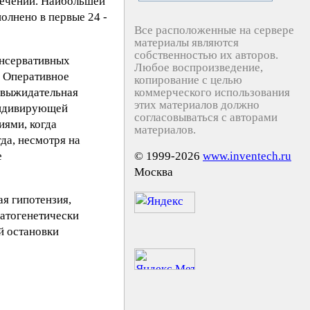
течений. Наибольшей
олнено в первые 24 -
Все расположенные на сервере
материалы являются
собственностью их авторов.
онсервативных
Любое воспроизведение,
. Оперативное
копирование с целью
о-выжидательная
коммерческого использования
этих материалов должно
ецидивирующей
согласовываться с авторами
иями, когда
материалов.
да, несмотря на
е
© 1999-2026
www.inventech.ru
Москва
я гипотензия,
патогенетически
й остановки