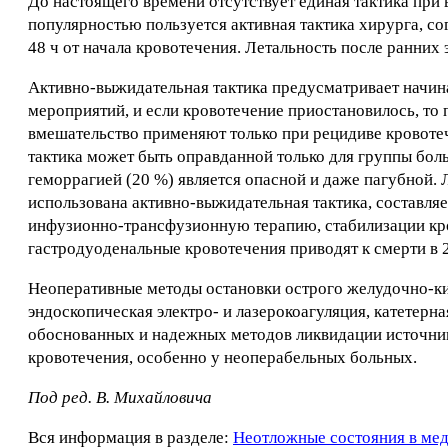
До настоящего времени отсутствует единая тактика пр
популярностью пользуется активная тактика хирурга, с
48 ч от начала кровотечения. Летальность после ранних 
Активно-выжидательная тактика предусматривает начин
мероприятий, и если кровотечение приостановилось, то
вмешательство применяют только при рецидиве кровотеч
тактика может быть оправданной только для группы бо
геморрагией (20 %) является опасной и даже пагубной.
использована активно-выжидательная тактика, составляет
инфузионно-трансфузионную терапию, стабилизации кро
гастродуоденальные кровотечения приводят к смерти в 
Неоперативные методы остановки острого желудочно-ки
эндоскопическая электро- и лазерокоагуляция, катетерн
обоснованных и надежных методов ликвидации источник
кровотечения, особенно у неоперабельных больных.
Под ред. В. Михайловича
Вся информация в разделе:
Неотложные состояния в ме