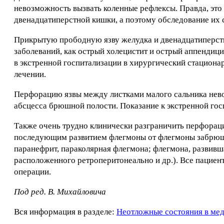
невозможность вызвать коленные рефлексы. Правда, это 
двенадцатиперстной кишки, а поэтому обследование их 
Прикрытую прободную язву желудка и двенадцатиперстн
заболеваний, как острый холецистит и острый аппендици
в экстренной госпитализации в хирургический стациона
лечении.
Перфорацию язвы между листками малого сальника не
абсцесса брюшной полости. Показание к экстренной гос
Также очень трудно клинически разграничить перфорац
последующим развитием флегмоны от флегмоны забрюши
паранефрит, параколярная флегмона; флегмона, развивша
расположенного ретроперитонеально и др.). Все пациен
операции.
Под ред. В. Михайловича
Вся информация в разделе:
Неотложные состояния в ме