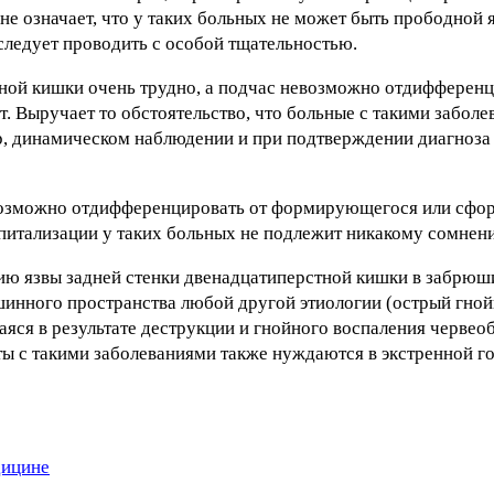
не означает, что у таких больных не может быть прободной 
следует проводить с особой тщательностью.
ой кишки очень трудно, а подчас невозможно отдифференц
т. Выручает то обстоятельство, что больные с такими забо
р, динамическом наблюдении и при подтверждении диагноза 
возможно отдифференцировать от формирующегося или сфо
питализации у таких больных не подлежит никакому сомнен
ию язвы задней стенки двенадцатиперстной кишки в забрюш
нного пространства любой другой этиологии (острый гной
яся в результате деструкции и гнойного воспаления червеоб
ты с такими заболеваниями также нуждаются в экстренной г
дицине