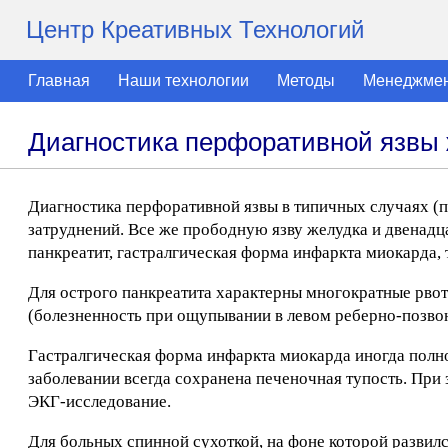
Центр Креативных Технологий
Главная
Наши технологии
Методы
Менеджме
Диагностика перфоративной язвы 
Диагностика перфоративной язвы в типичных случаях (
затруднений. Все же прободную язву желудка и двенадц
панкреатит, гастралгическая форма инфаркта миокарда, 
Для острого панкреатита характерны многократные рво
(болезненность при ощупывании в левом реберно-позво
Гастралгическая форма инфаркта миокарда иногда полн
заболевании всегда сохранена печеночная тупость. Пр
ЭКГ-исследование.
Для больных спинной сухоткой, на фоне которой развился