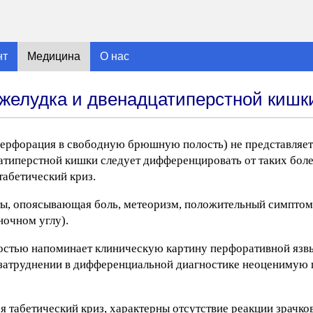
нт
Медицина
О нас
желудка и двенадцатиперстной кишк
перфорация в свободную брюшную полость) не представляе
атиперстной кишки следует дифференцировать от таких боле
табетический криз.
ты, опоясывающая боль, метеоризм, положительный симптом
ночном углу).
остью напоминает клиническую картину перфоративной язвы
и затруднении в дифференциальной диагностике неоценимую
 табетический криз, характерны отсутствие реакции зрачков