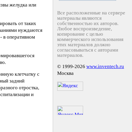
язвы желудка или
Все расположенные на сервере
материалы являются
ировать от таких
собственностью их авторов.
Любое воспроизведение,
леваниями нуждаются
копирование с целью
- в оперативном
коммерческого использования
этих материалов должно
согласовываться с авторами
материалов.
рмировавшегося
ию.
© 1999-2026
www.inventech.ru
Москва
инную клетчатку с
ный задний
разного отростка,
оспитализации и