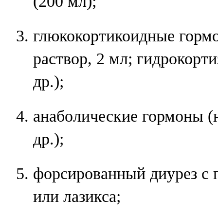
(200 мл);
глюкокортикоидные гормо
раствор, 2 мл; гидрокорти
др.);
анаболические гормоны (
др.);
форсированный диурез с
или лазикса;