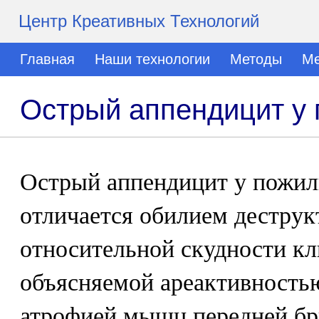
Центр Креативных Технологий
Главная
Наши технологии
Методы
Ме
Острый аппендицит у
Острый аппендицит у пожил
отличается обилием дестру
относительной скудности к
объясняемой ареактивность
атрофией мышц передней б