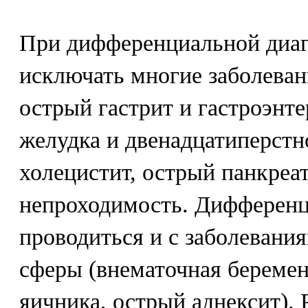
При дифференциальной диаг
исключать многие заболева
острый гастрит и гастроэнте
желудка и двенадцатиперст
холецистит, острый панкреа
непроходимость. Дифференц
проводиться и с заболевани
сферы (внематочная беремен
яичника, острый аднексит).