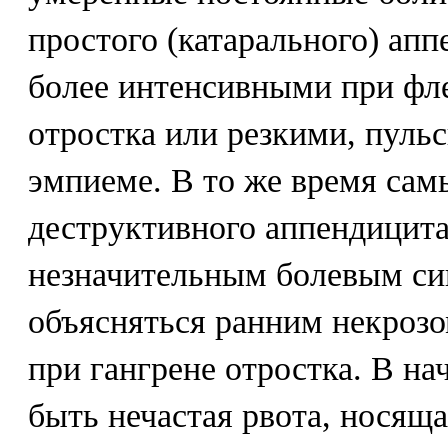
простого (катарального) апп
более интенсивными при фл
отростка или резкими, пуль
эмпиеме. В то же время са
деструктивного аппендицита
незначительным болевым си
объясняться ранним некроз
при гангрене отростка. В на
быть нечастая рвота, носящ