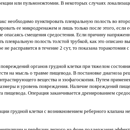
езекции или пульмонэктомии. В некоторых случаях локализа
акс необходимо пунктировать плевральную полость во втор
ровать ее микродренажем и лишь только после этого, если е
не опасаясь смещения средостения. Если причину напряжен
ать плевральную полость толстой трубкой, как это описано в
е не расправится в течение 2 сут, то показана торакотомия 
овреждений органов грудной клетки при тяжелом состояни
ести на мысль о травме пищевода. В постановке диагноза р
онтрастирующего вещества и эзофагоскопия. Путем примене
 размеры и уровень повреждения. Наличие повреждений пище
та пищевода. Операция заканчивается дренированием средо
ции грудной клетки с возникновением реберного клапана н
вентиляции и перфузии легкого на фоне поддержания эффек