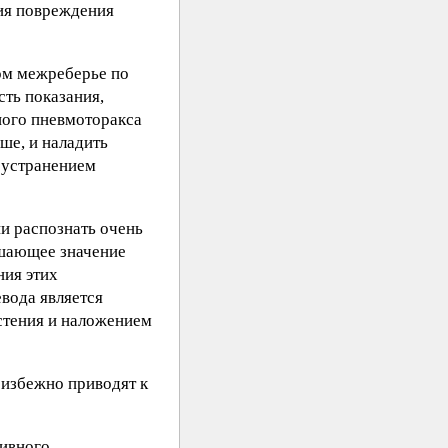
ция повреждения
ом межреберье по
сть показания,
ного пневмоторакса
ыше, и наладить
с устранением
и распознать очень
ешающее значение
ния этих
вода является
стения и наложением
еизбежно приводят к
тивного