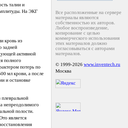
сть талии и
амплитуды. На ЭКГ
Все расположенные на сервере
материалы являются
собственностью их авторов.
Любое воспроизведение,
копирование с целью
коммерческого использования
и кровь из
этих материалов должно
о задней
согласовываться с авторами
материалов.
едующей активной
ся полного
© 1999-2026
www.inventech.ru
рактером потерь по
Москва
00 мл крови, а после
ии и остановке
з плевральной
на непреодолимого
альной полости.
Это является
восстановления