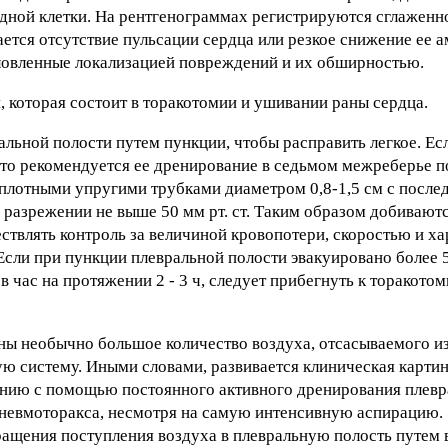
дной клетки. На рентгенограммах регистрируются сглаженно
ется отсутствие пульсации сердца или резкое снижение ее 
словленные локализацией повреждений и их обширностью.
, которая состоит в торакотомии и ушивании раны сердца.
альной полости путем пункции, чтобы расправить легкое. Есл
, то рекомендуется ее дренирование в седьмом межреберье п
плотными упругими трубками диаметром 0,8-1,5 см с посл
 разрежении не выше 50 мм рт. ст. Таким образом добивают
твлять контроль за величиной кровопотери, скоростью и ха
сли при пункции плевральной полости эвакуировано более 5
в час на протяжении 2 - 3 ч, следует прибегнуть к торакотом
ны необычно большое количество воздуха, отсасываемого и
ую систему. Иными словами, развивается клиническая карти
нию с помощью постоянного активного дренирования плевр
невмоторакса, несмотря на самую интенсивную аспирацию. 
ращения поступления воздуха в плевральную полость путем 