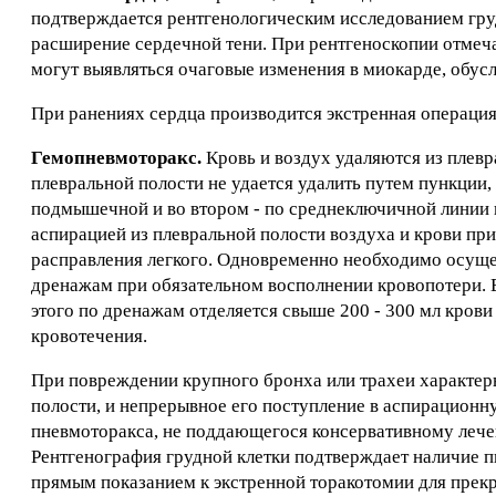
подтверждается рентгенологическим исследованием гру
расширение сердечной тени. При рентгеноскопии отмеча
могут выявляться очаговые изменения в миокарде, обу
При ранениях сердца производится экстренная операция
Гемопневмоторакс.
Кровь и воздух удаляются из плевр
плевральной полости не удается удалить путем пункции
подмышечной и во втором - по среднеключичной линии 
аспирацией из плевральной полости воздуха и крови при
расправления легкого. Одновременно необходимо осущес
дренажам при обязательном восполнении кровопотери. Е
этого по дренажам отделяется свыше 200 - 300 мл крови 
кровотечения.
При повреждении крупного бронха или трахеи характер
полости, и непрерывное его поступление в аспирационн
пневмоторакса, не поддающегося консервативному лече
Рентгенография грудной клетки подтверждает наличие п
прямым показанием к экстренной торакотомии для прек