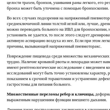
целости трахеи, бронхов, ушивания раны легкого, его р
бронха может быть уточнена с помощью бронхоскопии.
Во всех случаях подозрения на напряженный пневмотор
среднеключичной линии толстой иглой или, лучше, дрени
можно переводить больного на ИВЛ для бронхоскопии, 
установить не удается, то после этого следует дрениров
активную аспирацию воздуха из нее. Если при этом легко
причины, вызывающей напряженный пневмоторакс.
Повреждение пищевода среди множества механических п
трудно. Наличие кровавой рвоты и лихорадки может нав
имеют рентгенологические исследование с введением к
исследований могут быть точно установлены характер,
показанием к срочной торакотомии и устранению дефек
гастростомы для питания больного.
Множественные переломы ребер и ключицы,
деформа
выраженным нарушениям функции внешнего дыхания.
Лечение таких пострадавших заключается в улучшении 