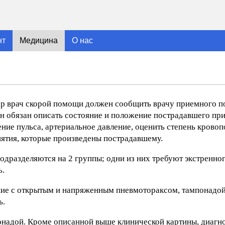
нт
Медицина
О нас
ар врач скорой помощи должен сообщить врачу приемного по
Он обязан описать состояние и положение пострадавшего пр
ение пульса, артериальное давление, оценить степень кровоп
иятия, которые произведены пострадавшему.
одразделяются на 2 группы; одни из них требуют экстренног
ь.
ие с открытым и напряженным пневмотораксом, тампонадой
ь.
онадой. Кроме описанной выше клинической картины, диагно