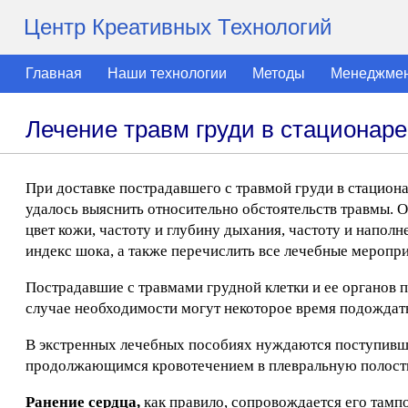
Центр Креативных Технологий
Главная
Наши технологии
Методы
Менеджме
Лечение травм груди в стационаре
При доставке пострадавшего с травмой груди в стацион
удалось выяснить относительно обстоятельств травмы. 
цвет кожи, частоту и глубину дыхания, частоту и наполн
индекс шока, а также перечислить все лечебные меропр
Пострадавшие с травмами грудной клетки и ее органов п
случае необходимости могут некоторое время подождат
В экстренных лечебных пособиях нуждаются поступивш
продолжающимся кровотечением в плевральную полост
Ранение сердца,
как правило, сопровождается его тамп