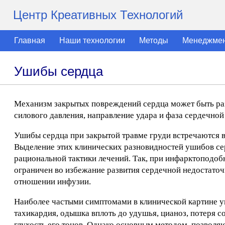
Центр Креативных Технологий
Главная
Наши технологии
Методы
Менеджме
Ушибы сердца
Механизм закрытых повреждений сердца может быть ра
силового давления, направление удара и фаза сердечной
Ушибы сердца при закрытой травме груди встречаются в
Выделение этих клинических разновидностей ушибов сер
рациональной тактики лечений. Так, при инфарктоподо
ограничен во избежание развития сердечной недостаточ
отношении инфузии.
Наиболее частыми симптомами в клинической картине уш
тахикардия, одышка вплоть до удушья, цианоз, потеря с
глухость его тонов. Однако основным методом, позволя