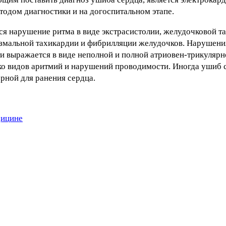
одом диагностики и на догоспитальном этапе.
я нарушение ритма в виде экстрасистолии, желудочковой т
измальной тахикардии и фибрилляции желудочков. Нарушени
 выражается в виде неполной и полной атриовен-трикулярн
ко видов аритмий и нарушений проводимости. Иногда ушиб 
ерной для ранения сердца.
дицине