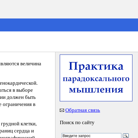
являются величина
тенокардической.
аться в выборе
пии должен быть
е ограничения в
Обратная связь
Поиск по сайту
грудной клетки,
раниц сердца и
диографический,