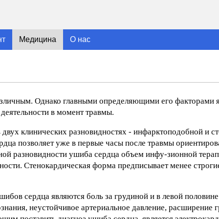
нт
Медицина
О нас
зличным. Однако главными определяющими его факторами 
 деятельности в момент травмы.
 двух клинических разновидностях - инфарктоподобной и с
дца позволяет уже в первые часы после травмы ориентиров
бной разновидности ушиба сердца объем инфу-зионной тера
ности. Стенокардическая форма предписывает менее строги
ибов сердца являются боль за грудиной и в левой половине 
ознания, неустойчивое артериальное давление, расширение г
ющим поставить диагноз ушиба сердца, является электрокар