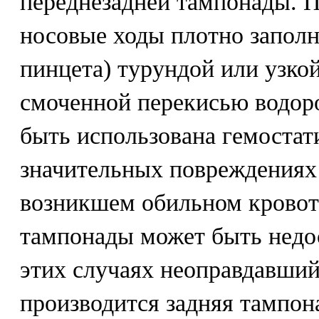
переднезадней тампонады. 
носовые ходы плотно запол
пинцета) турундой или узко
смоченной перекисью водоро
быть использована гемостат
значительных повреждениях
возникшем обильном кровот
тампонады может быть недос
этих случаях неоправдавший
производится задняя тампон