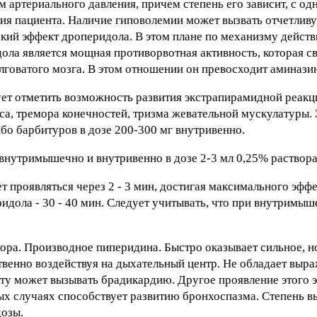
артериального давления, причем степень его зависит, с од
яния пациента. Наличие гиповолемии может вызвать отчетлив
кий эффект дроперидола. В этом плане по механизму действ
ола является мощная противорвотная активность, которая св
говатого мозга. В этом отношении он превосходит аминазин
ет отметить возможность развития экстрапирамидной реакц
а, тремора конечностей, тризма жевательной мускулатуры. 
ибо барбитуров в дозе 200-300 мг внутривенно.
нутримышечно и внутривенно в дозе 2-3 мл 0,25% раствора
 проявляться через 2 - 3 мин, достигая максимального эффе
идола - 30 - 40 мин. Следует учитывать, что при внутримы
ора. Производное пиперидина. Быстро оказывает сильное, н
ственно воздействуя на дыхательный центр. Не обладает вы
ту может вызывать брадикардию. Другое проявление этого 
ных случаях способствует развитию бронхоспазма. Степень 
дозы.