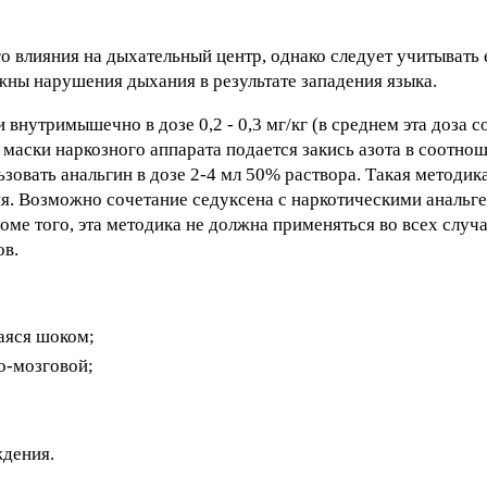
о влияния на дыхательный центр, однако следует учитывать 
ны нарушения дыхания в результате западения языка.
нутримышечно в дозе 0,2 - 0,3 мг/кг (в среднем эта доза со
ю маски наркозного аппарата подается закись азота в соотн
ьзовать анальгин в дозе 2-4 мл 50% раствора. Такая методик
я. Возможно сочетание седуксена с наркотическими анальге
ме того, эта методика не должна применяться во всех случа
ов.
аяся шоком;
о-мозговой;
дения.