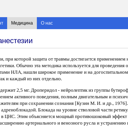
нт
Медицина
О нас
анестезии
и, при которой защита от травмы достигается применением н
гетики. Обычно эта методика используется для проведения 
тами НЛА, нашли широкое применение и на догоспитальном 
ак и каждый из них отдельно.
одержит 2,5 мг. Дроперидол - нейролептик из группы бутиро
лением активного поведения, полным двигательным и психич
ителям при сохранении сознания [Кузин М. И. и др., 1976]
 адреноблокадой. Блокада на уровне стволовой части рети
 в ЦНС. Этим объясняется мощный противошоковый эффект 
расширению артериального и венозного русла и устранению