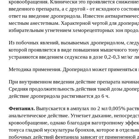
кровообращения. Клинически это проявляется снижением 
введенного препарата, а с другой - от исходного состо
ответ на введение дроперидола. Известен антиаритмичес
местным анестетикам. Характерной чертой для дроперид
избирательным угнетением хеморецепторных зон продол
Из побочных явлений, вызываемых дроперидолом, следу
которой проявляется в виде повышения мышечного тонус
устраняются введением седуксена в дозе 0,2-0,3 мг/кг л
Методика применения. Дроперидол может применяться в
При внутривенном введении действие препарата начинает
Средняя продолжительность действия такой дозы дропер
действие дроперидола растягивается до 6 ч.
Фентанил.
Выпускается в ампулах по 2 мл 0,005% раств
анальгетическое действие. Угнетает дыхание, непосред
кровообращение, однако благодаря ваготропному эффек
тонуса гладкой мускулатуры бронхов, которое в отдель
побочных действий фентанила зависит от примененной 