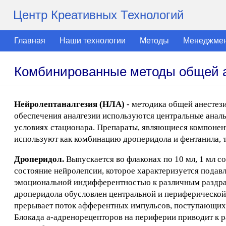
Центр Креативных Технологий
Главная
Наши технологии
Методы
Менеджме
Комбинированные методы общей 
Нейролептаналгезия (НЛА)
- методика общей анестези
обеспечения аналгезии используются центральные аналь
условиях стационара. Препараты, являющиеся компонен
используют как комбинацию дроперидола и фентанила, т
Дроперидол.
Выпускается во флаконах по 10 мл, 1 мл с
состояние нейролепсии, которое характеризуется подав
эмоциональной индифферентностью к различным раздраж
дроперидола обусловлен центральной и периферической
прерывает поток афферентных импульсов, поступающих
Блокада а-адренорецепторов на периферии приводит к 