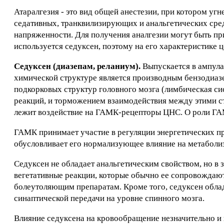
Атаралгезия - это вид общей анестезии, при котором уг
седативных, транквилизирующих и анальгетических средс
напряженности. Для получения аналгезии могут быть пр
используется седуксен, поэтому на его характеристике 
Седуксен (диазепам, реланиум).
Выпускается в ампулах
химической структуре является производным бензодиаз
подкорковых структур головного мозга (лимбическая си
реакций, и торможением взаимодействия между этими ст
лежит воздействие на ГАМК-рецепторы ЦНС. О роли ГА
ГАМК принимает участие в регуляции энергетических пр
обусловливает его нормализующее влияние на метаболиз
Седуксен не обладает анальгетическим свойством, но в 
вегетативные реакции, которые обычно ее сопровождают
болеутоляющим препаратам. Кроме того, седуксен обла
синаптической передачи на уровне спинного мозга.
Влияние седуксена на кровообращение незначительно и 