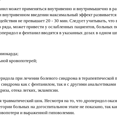
нил может применяться внутривенно и внутримышечно в раз
 внутривенном введении максимальный эффект развивается 
йствия не превышает 20 - 30 мин. Следует учитывать, что
о ряда, может привести у ослабленных пациентов, больных п
оперидол и фентанил вводятся в указанных дозах в одном ш
миокарда;
ьной кровопотерей;
еридола при лечении болевого синдрома в терапевтической п
синдрома как с фентанилом, так и с другими анальгетиками 
риза, отека легких, эклампсии.
 травматический шок. Несмотря на то, что дроперидол ока
гории больных на догоспитальном этапе не показано, так ка
овопотери и выраженной гиповолемии.