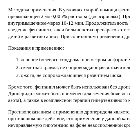
Методика применения. В условиях скорой помощи фента
превышающей 2 мл 0,005% раствора (для взрослых). При
внутримышечном-через 10-12 мин. Продолжительность де
введение фентанила, как и большинства препаратов этог
детей к развитию апноэ. При сочетанном применении др
Показания к применению:
лечение болевого синдрома при остром инфаркте 
скелетная травма, не сопровождающаяся значител
ожоги, не сопровождающиеся развитием шока.
Кроме того, фентанил может быть использован без дроп
Дроперидол может быть применен для лечения болевого 
азота), а также в комплексной терапии гипертензивного к
Противопоказанием к применению дроперидола является
противошоковое действие, его применение у данной кате
неуправляемую гипотензию на фоне невосполненной кр