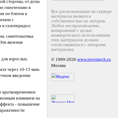
ной стороны, от дозы
ую гипотензию в
Все расположенные на сервере
ия он близок к
материалы являются
язана с
собственностью их авторов.
 и галоперидол.
Любое воспроизведение,
копирование с целью
коммерческого использования
ии, симптоматика
этих материалов должно
Эти явления
согласовываться с авторами
материалов.
 для взрослых.
© 1999-2026
www.inventech.ru
Москва
кта через 10-15 мин.
шечном введении
о кратковременное
раженным влиянием на
эффекта - повышение
выраженности