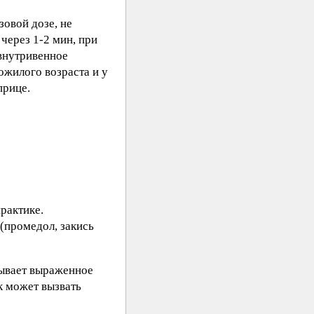
овой дозе, не
через 1-2 мин, при
 внутривенное
ожилого возраста и у
прице.
рактике.
(промедол, закись
зывает выраженное
к может вызвать