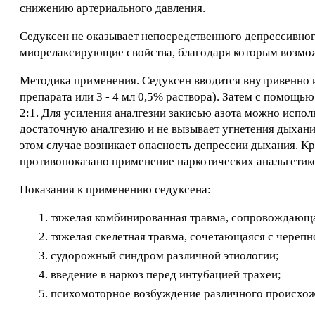
снижению артериального давления.
Седуксен не оказывает непосредственного депрессивног
миорелаксирующие свойства, благодаря которым возмож
Методика применения. Седуксен вводится внутривенно и в
препарата или 3 - 4 мл 0,5% раствора). Затем с помощь
2:1. Для усиления аналгезии закисью азота можно испол
достаточную аналгезию и не вызывает угнетения дыхани
этом случае возникает опасность депрессии дыхания. Кро
противопоказано применение наркотических анальгетик
Показания к применению седуксена:
тяжелая комбинированная травма, сопровождающ
тяжелая скелетная травма, сочетающаяся с черепн
судорожный синдром различной этиологии;
введение в наркоз перед интубацией трахеи;
психомоторное возбуждение различного происхож