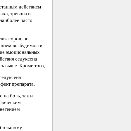
четанным действием
аха, тревоги и
наиболее часто
лизаторов, по
ением возбудимости
ение эмоциональных
йствия седуксена
ь выше. Кроме того,
 седуксена
фект препарата.
 на боль, так и
ифическим
гнетением
небольшому