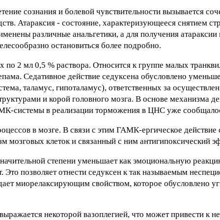
нетение сознания и болевой чувствительности вызывается со
тв. Атараксия - состояние, характеризующееся снятием стр
именены различные анальгетики, а для получения атараксии 
целесообразно остановиться более подробно.
 по 2 мл 0,5 % раствора. Относится к группе малых транкви
епама. Седативное действие седуксена обусловлено уменьш
стема, таламус, гипоталамус), ответственных за осуществл
руктурами и корой головного мозга. В основе механизма де
МК-системы в реализации торможения в ЦНС уже сообщалос
оцессов в мозге. В связи с этим ГАМК-ергическое действие
м мозговых клеток и связанный с ним антигипоксический эф
значительной степени уменьшает как эмоциональную реакцию
. Это позволяет отнести седуксен к так называемым неспец
дает миорелаксирующим свойством, которое обусловлено у
выражается некоторой вазоплегией, что может привести к 