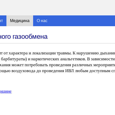
нт
Медицина
О нас
ного газообмена
т от характера и локализации травмы. К нарушению дыхани
барбитураты) и наркотических анальгетиков. В зависимости
ания может потребовать проведения различных мероприяти
мощью воздуховода до проведения ИВЛ любым доступным с
дицине