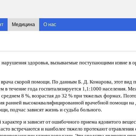
нт
Медицина
О нас
 нарушения здоровья, вызываемые поступающими извне в 
 врача скорой помощи. По данным Б. Д. Комарова, этот вид 
ем в течение года госпитализируется 1,1:1000 населения. Ме
в среднем 8 %, возрастая до 32 % при тяжелых формах. Поэт
ния ранней высококвалифицированной врачебной помощи на
щи, подчас зависят жизнь и судьба больного.
характер и зависит от ошибочного приема ядовитого вещес
асто встречаются и наиболее тяжело протекают отравления
лорированными углеводородами. Эти средства являются пр