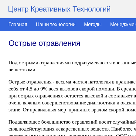
Центр Креативных Технологий
Главная
Наши технологии
Методы
Менеджме
Острые отравления
Под острыми отравлениями подразумеваются внезапные
веществами.
Острые отравления - весьма частая патология в практике
себя от 4,5 до 9% всех вызовов скорой помощи. В средн
при острых отравлениях остается высокой и составляет 
очень важным совершенствование диагностики и оказа
этапе. От правильных мер, принятых врачом скорой помо
Подавляющее большинство отравлений носит случайный 
сильнодействующих лекарственных веществ. Наиболее ч
седативными средствами, крепкими кислотами, ФОС и х