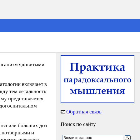
организм ядовитыми
патологии включает в
жду тем летальность
ому представляется
 догоспитальном
Обратная связь
Поиск по сайту
тва или больших доз
 снотворными и
ичинами тяжелого