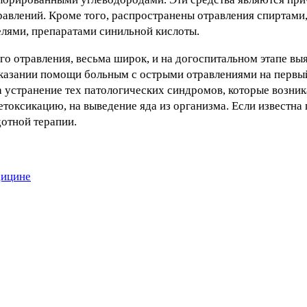
равлений. Кроме того, распространены отравления спиртами
елями, препаратами синильной кислоты.
го отравления, весьма широк, и на догоспитальном этапе вы
 оказании помощи больным с острыми отравлениями на первы
 устранение тех патологических синдромов, которые возни
токсикацию, на выведение яда из организма. Если известна 
отной терапии.
дицине