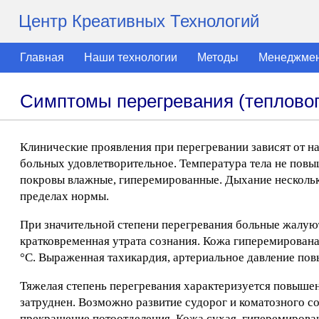
Центр Креативных Технологий
Главная
Наши технологии
Методы
Менеджме
Симптомы перегревания (тепловог
Клинические проявления при перегревании зависят от на
больных удовлетворительное. Температура тела не повы
покровы влажные, гиперемированные. Дыхание нескольк
пределах нормы.
При значительной степени перегревания больные жалуют
кратковременная утрата сознания. Кожа гиперемирована, 
°С. Выраженная тахикардия, артериальное давление по
Тяжелая степень перегревания характеризуется повышен
затруднен. Возможно развитие судорог и коматозного с
прекращение потоотделения. Кожа сухая, гиперемирован