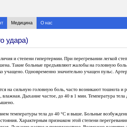
нт
Медицина
О нас
о удара)
личия и степени гипертермии. При перегревании легкой сте
шена. Такие больные предъявляют жалобы на головную боль
о учащено. Одновременно значительно учащен пульс. Артер
ся на сильную головную боль, часто возникают тошнота и 
влажная. Дыхание частое, до 40 в 1 мин. Температура тела д
вышено.
ием температуры тела до 40 °С и выше. Больные возбуждены
остояния. Характерным признаком этой степени перегревания
ная. Дыхание частое и поверхностное. Возможно развитие а