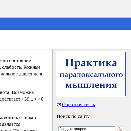
пени состояние
, слабость. Кожные
иальное давление в
рвота. Возможна
остигает +39... + 40
Обратная связь
Поиск по сайту
, контакт с ними
 является
пноэ. Пульс резко