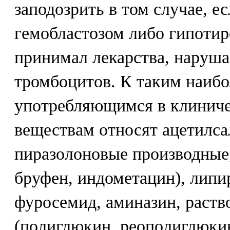
заподозрить в том случае, е
гемобластозом либо гипотир
принимал лекарства, нару
тромбоцитов. К таким наибо
употребляющимся в клиниче
веществам относят ацетилса
пиразолоновые производные,
бруфен, индометацин), липи
фуросемид, аминазин, раств
(полиглюкин, реополиглюкин