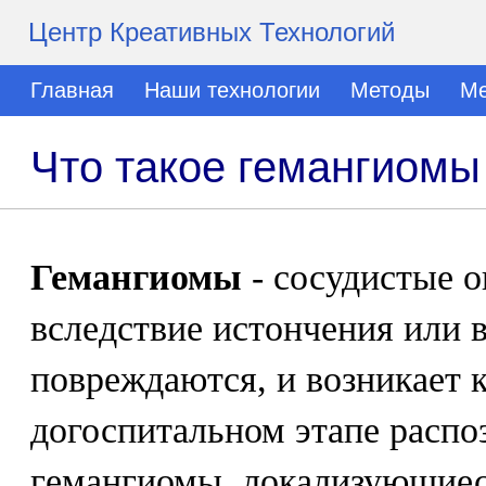
Центр Креативных Технологий
Главная
Наши технологии
Методы
Ме
Что такое гемангиомы
Гемангиомы
- сосудистые о
вследствие истончения или 
повреждаются, и возникает 
догоспитальном этапе расп
гемангиомы, локализующиес