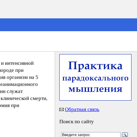
 и интенсивной
лороде при
ив организм на 5
треанимационного
мии служат
 клинической смерти,
ермия при
Обратная связь
Поиск по сайту