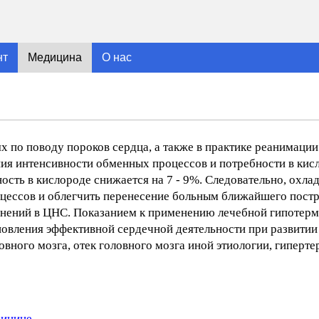
нт
Медицина
О нас
х по поводу пороков сердца, а также в практике реанимации
ия интенсивности обменных процессов и потребности в кис
сть в кислороде снижается на 7 - 9%. Следовательно, охлад
оцессов и облегчить перенесение больным ближайшего пос
енений в ЦНС. Показанием к применению лечебной гипотер
ановления эффективной сердечной деятельности при развитии
овного мозга, отек головного мозга иной этиологии, гиперт
дицине