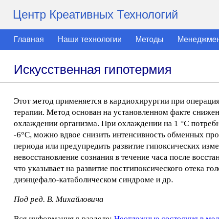
Центр Креативных Технологий
Главная
Наши технологии
Методы
Менеджме
Искусственная гипотермия
Этот метод применяется в кардиохирургии при операция
терапии. Метод основан на установленном факте снижен
охлаждении организма. При охлаждении на 1 °С потребно
-6°С, можно вдвое снизить интенсивность обменных пр
периода или предупредить развитие гипоксических изм
невосстановление сознания в течение часа после восст
что указывает на развитие постгипоксического отека гол
диэнцефало-катаболическом синдроме и др.
Под ред. В. Михайловича
Вся информация в разделе:
Неотложные состояния в ме