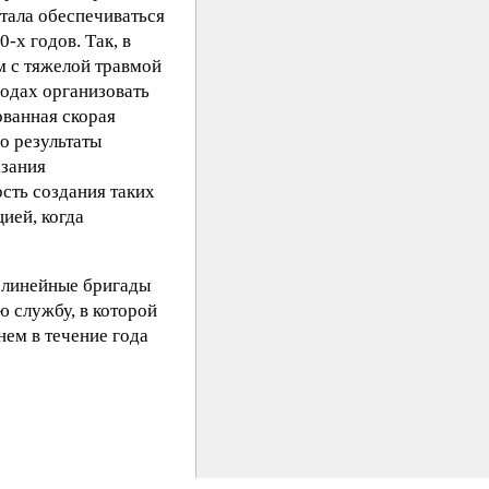
стала обеспечиваться
-х годов. Так, в
м с тяжелой травмой
родах организовать
ованная скорая
о результаты
азания
сть создания таких
ией, когда
е линейные бригады
 службу, в которой
нем в течение года