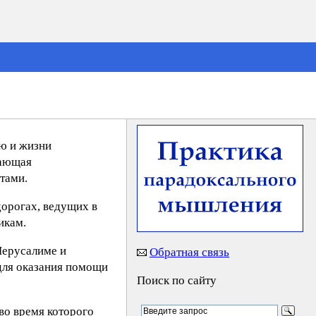
ю и жизни
гающая
тами.
дорогах, ведущих в
икам.
Иерусалиме и
Обратная связь
 для оказания помощи
Поиск по сайту
во время которого