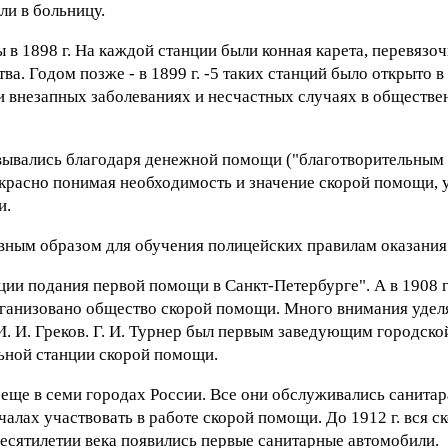
ли в больницу.
в 1898 г. На каждой станции были конная карета, перевязо
а. Годом позже - в 1899 г. -5 таких станций было открыто в
и внезапных заболеваниях и несчастных случаях в обществен
овывались благодаря денежной помощи ("благотворительным
екрасно понимая необходимость и значение скорой помощи, 
и.
главным образом для обучения полицейских правилам оказани
ации подания первой помощи в Санкт-Петербурге". А в 1908 г
организовано общество скорой помощи. Много внимания удел
И. И. Греков. Г. И. Турнер был первым заведующим городско
льной станции скорой помощи.
ще в семи городах России. Все они обслуживались санитара
чалах участвовать в работе скорой помощи. До 1912 г. вся 
есятилетии века появились первые санитарные автомобили.