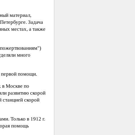
чный материал,
 Петербурге. Задача
ных местах, а также
 пожертвованиям")
уделяли много
я первой помощи.
. в Москве по
яли развитию скорой
й станцией скорой
ми. Только в 1912 г.
скорая помощь