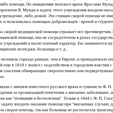
либо помощи. По инициативе венского врача Ярослава Мунд
 проектом Я. Мунди в задачу этого учреждения входили ока
учреждение, либо домой. Эта станция скорой помощи не име
ах и пользовалась помощью добровольцев - врачей и студент
ба скорой медицинской помощи отражает все противоречия,
ицинской помощи, она не сосредоточена в руках государства
ых учреждений и носит платный характер. Ею занимаются м
цинские колледжи, больницы и т. д..
возникла гораздо раньше, чем в Европе, и принадлежала о
й еще в 1818 г. вошел с ходатайством к городским властям 
для спасения обмирающих скоропостижно или подвергнувши
ыл.
ан с именем известного русского врача и гуманиста Ф. П. Га
людения за организацией попечения о внезапно заболевших,
 как "излишняя и бесполезная". Только в 1844 г. Ф. П. Гааз
задачу входило оказание помощи при "внезапных случаях д
а скорая помощь, так как больница не располагала транспо