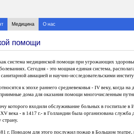
нт
Медицина
О нас
кой помощи
 как система медицинской помощи при угрожающих здоровь
аболеваниях. Сегодня - это мощная единая система, распола
 санитарной авиацией и научно-исследовательскими институ
носятся к эпохе раннего средневековья - IV веку, когда на 
оприимные дома для оказания помощи многочисленным путн
дачу которого входили обслуживание больных в госпитале в 
XV века - в 1417 г.- в Голландии была организована служба
 страну.
81 г. Поводом для этого послужил пожар в Большом театре, 