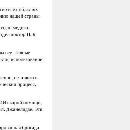
во всех областях
ению нашей страны.
создан медико-
дел доктор П. Б.
ны все главные
ость, использование
енно, не только в
ический процесс,
 НИИ скорой помощи,
 И. Джанелидзе. Эти
ированная бригада