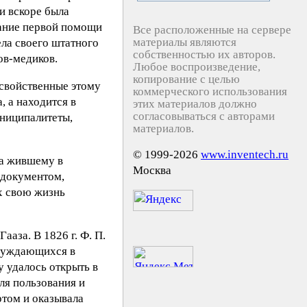
и вскоре была
зание первой помощи
Все расположенные на сервере
материалы являются
ла своего штатного
собственностью их авторов.
ов-медиков.
Любое воспроизведение,
копирование с целью
 свойственные этому
коммерческого использования
, а находится в
этих материалов должно
согласовываться с авторами
униципалитеты,
материалов.
© 1999-2026
www.inventech.ru
на жившему в
Москва
с документом,
х свою жизнь
аза. В 1826 г. Ф. П.
 нуждающихся в
у удалось открыть в
ля пользования и
ртом и оказывала