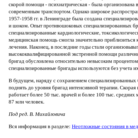
скорой помощи - психиатрическая - была организована в 
современным транспортом. Однако широкое распространен
1957-1958 гг. в Ленинграде была создана специализиро
и шоком. Опыт противошоковых специализированных бриг
специализированные кардиологические, токсикологическ
медицинская помощь смогла значительно приблизиться к
лечения. Наконец, в последние годы стали организовыва
высококвалифицированной экстренной помощи различны
бригад обусловлена относительно невысоким процентом 
специализированные бригады используются без учета и
В будущем, наряду с сохранением специализированных 
поднять до уровня бригад интенсивной терапии. Скора
работает более 50 тыс. врачей и более 100 тыс. средни
87 млн человек.
Под ред. В. Михайловича
Вся информация в разделе:
Неотложные состояния в ме