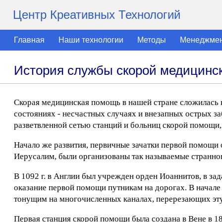
Центр Креативных Технологий
Главная
Наши технологии
Методы
Менеджме
История службы скорой медицинс
Скорая медицинская помощь в нашей стране сложилась
состояниях - несчастных случаях и внезапных острых з
разветвленной сетью станций и больниц скорой помощи,
Начало же развития, первичные зачатки первой помощи от
Иерусалим, были организованы так называемые странн
В 1092 г. в Англии был учрежден орден Иоаннитов, в за
оказание первой помощи путникам на дорогах. В начале 
тонущим на многочисленных каналах, перерезающих эту
Первая станция скорой помощи была создана в Вене в 18