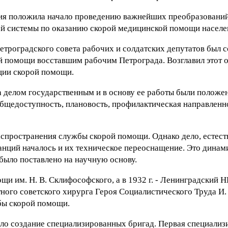
ия положила начало проведению важнейших преобразований 
лой системы по оказанию скорой медицинской помощи насел
етроградского совета рабочих и солдатских депутатов был 
 помощи восставшим рабочим Петрограда. Возглавил этот от
ции скорой помощи.
а делом государственным и в основу ее работы были положе
общедоступность, плановость, профилактическая направленн
спространения службы скорой помощи. Однако дело, естеств
анций началось и их техническое переоснащение. Это динам
было поставлено на научную основу.
щи им. Н. В. Склифософского, а в 1932 г. - Ленинградский
тного советского хирурга Героя Социалистического Труда И.
бы скорой помощи.
о создание специализированных бригад. Первая специализ