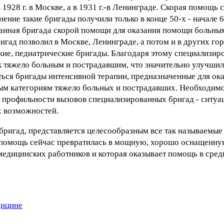
1928 г. в Москве, а в 1931 г.-в Ленинграде. Скорая помощь 
ие такие бригады получили только в конце 50-х - начале 60
ванная бригада скорой помощи для оказания помощи больны
ад позволил в Москве, Ленинграде, а потом и в других го
ие, педиатрические бригады. Благодаря этому специализир
 тяжело больным и пострадавшим, что значительно улучшил
ться бригады интенсивной терапии, предназначенные для ок
м категориям тяжело больных и пострадавших. Необходимо
профильности вызовов специализированных бригад - ситуац
х возможностей.
бригад, представляется целесообразным все так называемы
я помощь сейчас превратилась в мощную, хорошо оснащенную
х медицинских работников и которая оказывает помощь в сред
дицине