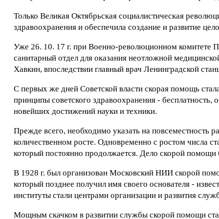
Только Великая Октябрьская социалистическая революц
здравоохранения и обеспечила создание и развитие це
Уже 26. 10. 17 г. при Военно-революционном комитете П
санитарный отдел для оказания неотложной медицинской
Хавкин, впоследствии главный врач Ленинградской стан
С первых же дней Советской власти скорая помощь стал
принципы советского здравоохранения - бесплатность, 
новейших достижений науки и техники.
Прежде всего, необходимо указать на повсеместность ра
количественном росте. Одновременно с ростом числа ст
который постоянно продолжается. Дело скорой помощи 
В 1928 г. был организован Московский НИИ скорой помо
который позднее получил имя своего основателя - извес
институты стали центрами организации и развития служ
Мощным скачком в развитии службы скорой помощи стал