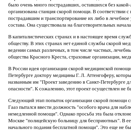
было очень много пострадавших, оставшихся без какой-
организована станция скорой помощи. В соответствии с
пострадавшим и транспортирование их либо в лечебное 
состава. Она существовала на благотворительных начал
В капиталистических странах и в настоящее время служ
обществу. В этих странах нет единой службы скорой мед
ведении самых различных, в том числе частных, лечебн
общества Красного Креста, страховые организации, меди
В России идея организации скорой медицинской помощи 
Петербурге доктору медицины Г. Л. Аттенгоферу, которы
названным им "Проект заведению в Санкт-Петербурге 
опасности". К сожалению, этот проект осуществлен не б
Следующий этап попыток организации скорой помощи связ
Гааз пытался ввести должность "особого врача для наб
немедленной помощи". Однако просьба эта была отклонена
Москве "полицейскую больницу для бесприютных". В ее 
начального подания бесплатной помощи". Это еще не был