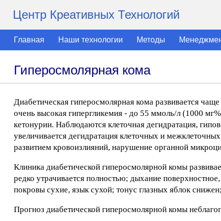
Центр Креативных Технологий
Главная
Наши технологии
Методы
Менеджме
Гиперосмолярная кома
Диабетическая гиперосмолярная кома развивается чаще 
очень высокая гипергликемия - до 55 ммоль/л (1000 мг%)
кетонурии. Наблюдаются клеточная дегидратация, гипов
увеличивается дегидратация клеточных и межклеточных 
развитием кровоизлияний, нарушение органной микроци
Клиника диабетической гиперосмолярной комы развивает
редко утрачивается полностью; дыхание поверхностное,
покровы сухие, язык сухой; тонус глазных яблок снижен
Прогноз диабетической гиперосмолярной комы неблаго