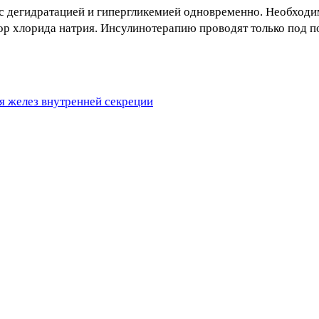
с дегидратацией и гипергликемией одновременно. Необходи
ор хлорида натрия. Инсулинотерапию проводят только под 
я желез внутренней секреции