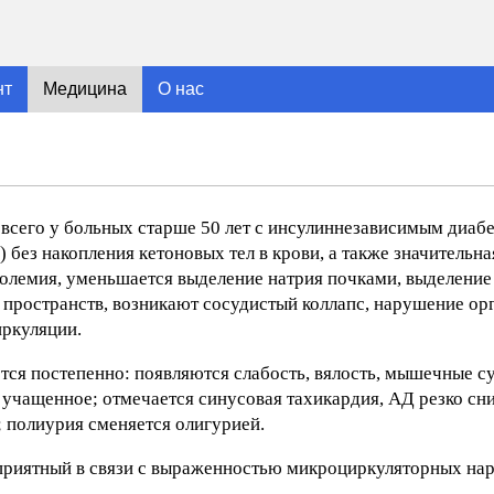
нт
Медицина
О нас
всего у больных старше 50 лет с инсулиннезависимым диаб
 без накопления кетоновых тел в крови, а также значительна
олемия, уменьшается выделение натрия почками, выделение
пространств, возникают сосудистый коллапс, нарушение орг
ркуляции.
ся постепенно: появляются слабость, вялость, мышечные су
 учащенное; отмечается синусовая тахикардия, АД резко сн
; полиурия сменяется олигурией.
приятный в связи с выраженностью микроциркуляторных на