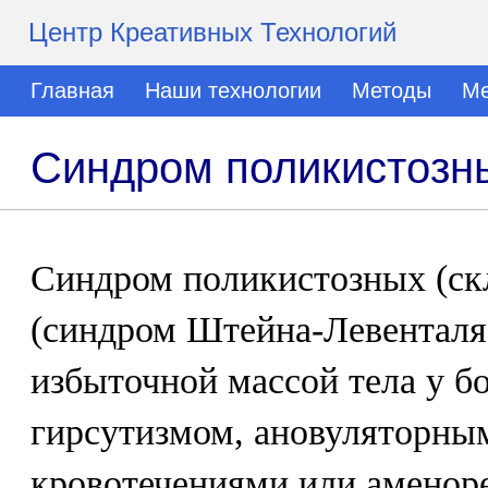
Центр Креативных Технологий
Главная
Наши технологии
Методы
Ме
Синдром поликистозн
Синдром поликистозных (ск
(синдром Штейна-Левенталя)
избыточной массой тела у 
гирсутизмом, ановуляторн
кровотечениями или аменоре