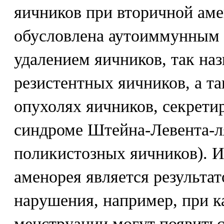
яичников при вторичной ам
обусловлена аутоиммунным 
удалением яичников, так н
резистентных яичников, а та
опухолях яичников, секрет
синдроме Штейна-Левента-л
поликистозных яичников). И
аменорея является результа
нарушения, например, при 
менструации могут появитьс