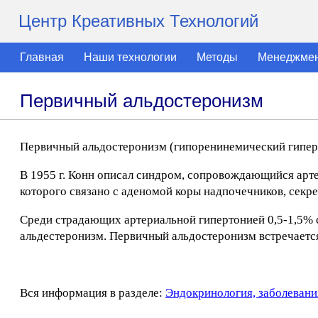
Центр Креативных Технологий
Главная
Наши технологии
Методы
Менеджме
Первичный альдостеронизм
Первичный альдостеронизм (гипоренинемический гипер
В 1955 г. Конн описал синдром, сопровождающийся арте
которого связано с аденомой коры надпочечников, секр
Среди страдающих артериальной гипертонией 0,5-1,5% 
альдестеронизм. Первичный альдостеронизм встречается 
Вся информация в разделе:
Эндокринология, заболевани