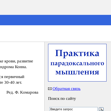
е крови, развитие
индрома Конна.
тся первичный
е 30-40 лет.
Обратная связь
Peд. Ф. Koмapoвa
Поиск по сайту