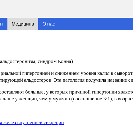
нт
Медицина
О нас
альдостеронизм, синдром Конна)
риальной гипертонией и снижением уровня калия в сыворотк
етирующей альдостерон. Эта патология получила название с
составляют больные, у которых причиной гипертонии являе
чаше у женщин, чем у мужчин (соотношение 3:1), в возраст
я желез внутренней секреции