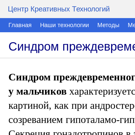
Центр Креативных Технологий
Главная
Наши технологии
Методы
Ме
Синдром преждевреме
Синдром преждевременного
у мальчиков
характеризуетс
картиной, как при андростер
созреванием гипоталамо-ги
Секреция гонадотропинов в 