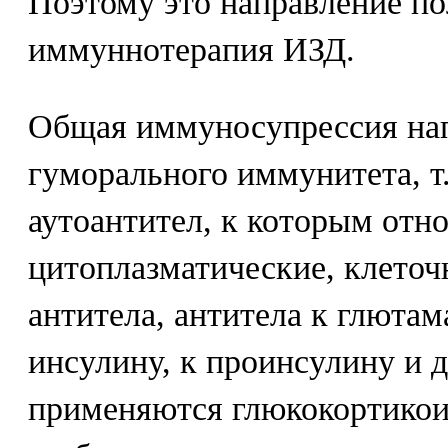
Поэтому это направление по
иммуннотерапия ИЗД.
Общая иммуносупрессия нап
гуморального иммунитета, т.
аутоантител, к которым отн
цитоплазматические, клето
антитела, антитела к глютам
инсулину, к проинсулину и д
применяются глюкокортико