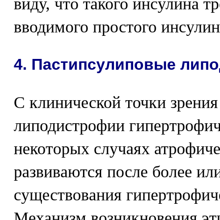
виду, что такого инсулина т
вводимого простого инсулин
4. Пастипсулиповые лип
С клинической точки зрения
липодистрофии гипертрофич
некоторых случаях атрофич
развиваются после более ил
существования гипертрофич
Механизм возникновения эт