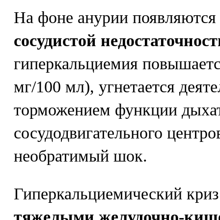
На фоне анурии появляютс
сосудистой недостаточност
гиперкальциемия повышается
мг/100 мл), угнетается деят
торможением функции дыхат
сосудодвигательного центров
необратимый шок.
Гиперкальциемический кри
тяжелыми желудочно-ки