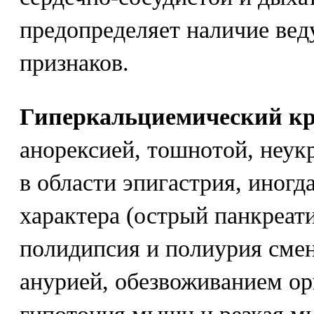
предопределяет наличие ве
признаков.
Гиперкальциемический кр
анорексией, тошнотой, неук
в области эпигастрия, иног
характера (острый панкреати
полидипсия и полиурия сме
анурией, обезвоживанием о