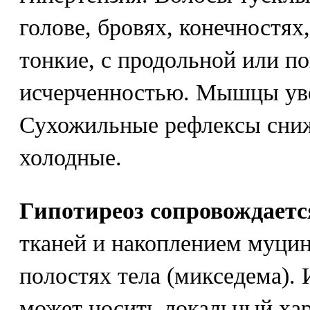
голове, бровях, конечностях
тонкие, с продольной или п
исчерченностью. Мышцы уве
Сухожильные рефлексы сниж
холодные.
Гипотиреоз сопровождаетс
тканей и накоплением муци
полостях тела (микседема). 
может носить локальный хара