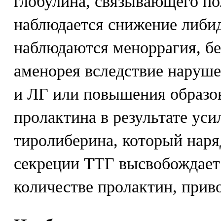
глобулина, связывающего п
наблюдается снижение либи
наблюдаются меноррагия, бе
аменорея вследствие наруш
и ЛГ или повышения образо
пролактина в результате уси
тиролиберина, который наря
секреции ТТГ высвобождае
количестве пролактин, приво