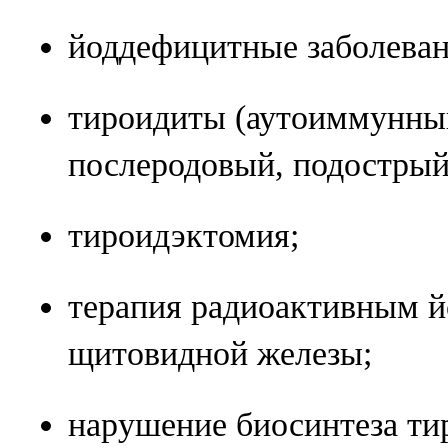
йоддефицитные заболеван
тироидиты (аутоиммунный
послеродовый, подострый
тироидэктомия;
терапия радиоактивным й
щитовидной железы;
нарушение биосинтеза ти