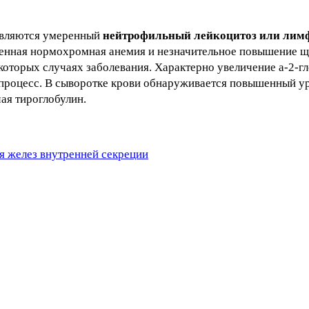
ыявляются умеренный
нейтрофильный лейкоцитоз или лимф
еренная нормохромная анемия и незначительное повышение 
которых случаях заболевания. Характерно увеличение а-2-гл
процесс. В сыворотке крови обнаруживается повышенный ур
ая тироглобулин.
я желез внутренней секреции