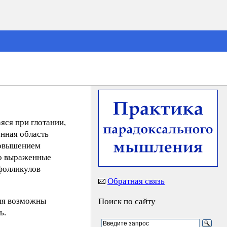
яся при глотании,
енная область
повышением
но выраженные
фолликулов
Обратная связь
ния возможны
Поиск по сайту
ь.