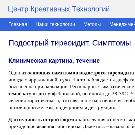
Центр Креативных Технологий
Главная
Наши технологии
Методы
Менеджме
Подострый тиреоидит. Симптомы
Клиническая картина, течение
Один из
основных симптомов подострого тиреоидита
иногда с иррадиацией в ухо. Часто наблюдается дисфаги
болезненна при пальпации. Регионарные лимфатически
температуры до субфебрильной, но иногда до 38-39С. У
явления тиротоксикоза, что связано с пассивным высво
щитовидной железы, подверниихся деструкции.
Длительность острой формы
заболевания от нескольки
преходящие явления гипотироза. Даже после казалось б