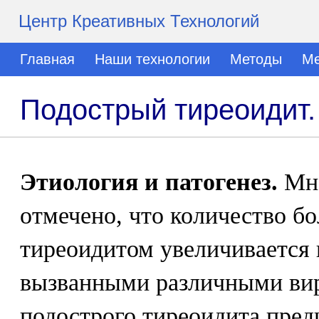
Центр Креативных Технологий
Главная
Наши технологии
Методы
Ме
Подострый тиреоидит
Этиология и патогенез.
Мно
отмечено, что количество б
тиреоидитом увеличивается 
вызванными различными ви
подострого тиреоидита пре