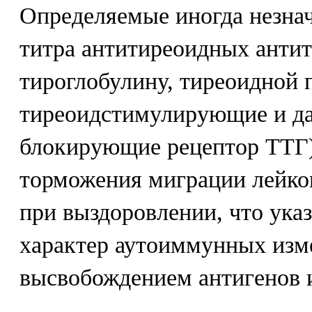
Определяемые иногда незна
титра антитиреоидных антит
тироглобулину, тиреоидной 
тиреоидстимулирующие и да
блокирующие рецептор ТТГ)
торможения миграции лейко
при выздоровлении, что ука
характер аутоиммунных изме
высвобождением антигенов 