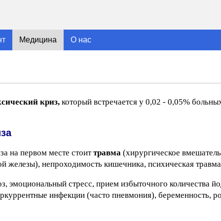
нт
Медицина
О нас
ксический криз,
который встречается у 0,02 - 0,05% больны
иза
а на первом месте стоит
травма
(хирургическое вмешатель
ой железы), непроходимость кишечника, психическая травма
з, эмоциональный стресс, прием избыточного количества йод
ркуррентные инфекции (часто пневмония), беременность, р