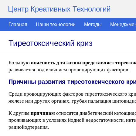
Центр Креативных Технологий
Главная
Наши технологии
Методы
Менеджме
Тиреотоксический криз
Большую
опасность для жизни представляет тиреото
развивается под влиянием провоцирующих факторов.
Причины развития тиреотоксического кр
Среди провоцирующих факторов тиреотоксического криз
железе или других органах, грубая пальпация щитовидн
К другим
причинам
относятся диабетический кетоацидо
проживающих в условиях йодной недостаточности, инте
радиойодтерапия.