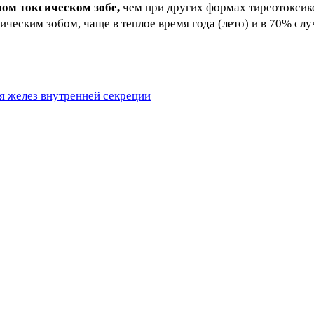
ом токсическом зобе,
чем при других формах тиреотоксико
еским зобом, чаще в теплое время года (лето) и в 70% слу
я желез внутренней секреции