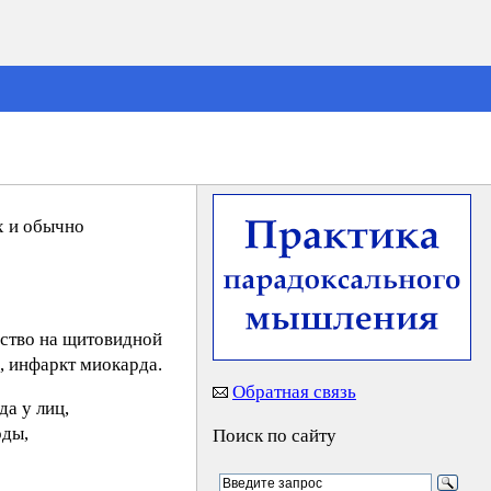
х и обычно
ство на щитовидной
, инфаркт миокарда.
Обратная связь
а у лиц,
оды,
Поиск по сайту