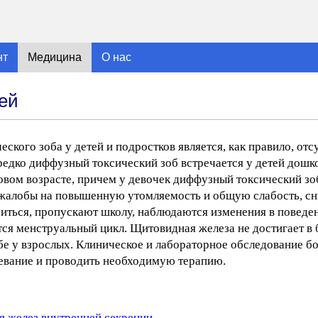
нт
Медицина
О нас
ей
кого зоба у детей и подростков является, как правило, отс
редко диффузный токсический зоб встречается у детей дошко
ковом возрасте, причем у девочек диффузный токсический зоб
т жалобы на повышенную утомляемость и общую слабость, с
иться, пропускают школу, наблюдаются изменения в поведен
тся менструальный цикл. Щитовидная железа не достигает в
е у взрослых. Клиническое и лабораторное обследование бо
левание и проводить необходимую терапию.
я желез внутренней секреции