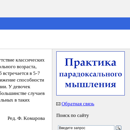
утствие классических
льного возраста,
 встречается в 5-7
нижение способности
ии. У девочек
 большинстве случаев
льных в таких
Обратная связь
Поиск по сайту
Peд. Ф. Koмapoвa