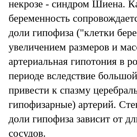
некрозе - синдром Шиена. К
беременность сопровождаетс
доли гипофиза ("клетки бер
увеличением размеров и мас
артериальная гипотония в р
периоде вследствие большо
привести к спазму церебрал
гипофизарные) артерий. Сте
доли гипофиза зависит от д
сосудов.