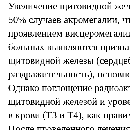
Увеличение щитовидной желе
50% случаев акромегалии, ч
проявлением висцеромегалии
больных выявляются призн
щитовидной железы (сердцеб
раздражительность), основн
Однако поглощение радиоак
щитовидной железой и уров
в крови (Т3 и Т4), как прави
После проведенного лечения