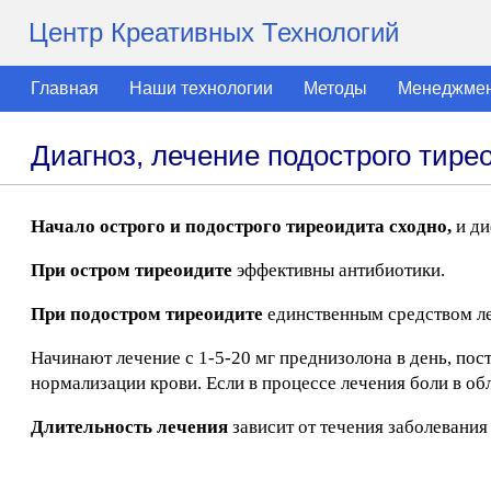
Центр Креативных Технологий
Главная
Наши технологии
Методы
Менеджме
Диагноз, лечение подострого тире
Начало острого и подострого тиреоидита сходно,
и ди
При остром тиреоидите
эффективны антибиотики.
При подостром тиреоидите
единственным средством л
Начинают лечение с 1-5-20 мг преднизолона в день, по
нормализации крови. Если в процессе лечения боли в о
Длительность лечения
зависит от течения заболевания