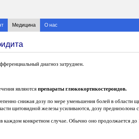
нт
Медицина
О нас
оидита
фференциальный диагноз затруднен.
ечения являются
препараты глюкокортикостероидов.
степенно снижая дозу по мере уменьшения болей в области 
бласти щитовидной железы усиливаются, дозу преднизолона 
 в каждом конкретном случае. Обычно оно продолжается до 1