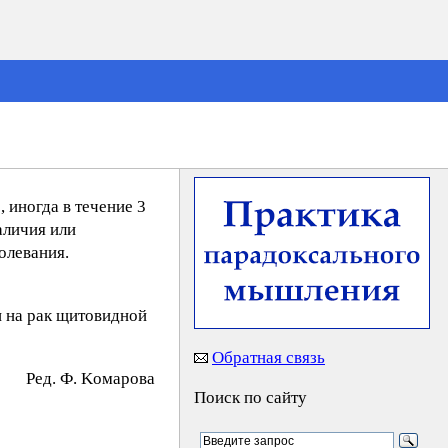
 иногда в течение 3
аличия или
олевания.
и на рак щитовидной
Обратная связь
Peд. Ф. Koмapoвa
Поиск по сайту