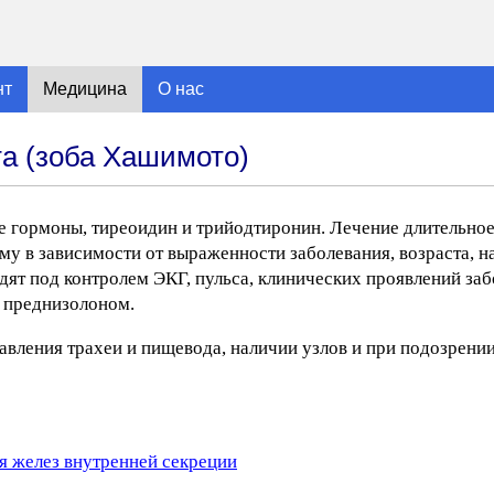
нт
Медицина
О нас
а (зоба Хашимото)
 гормоны, тиреоидин и трийодтиронин. Лечение длительное,
му в зависимости от выраженности заболевания, возраста, н
дят под контролем ЭКГ, пульса, клинических проявлений заб
 преднизолоном.
вления трахеи и пищевода, наличии узлов и при подозрени
я желез внутренней секреции