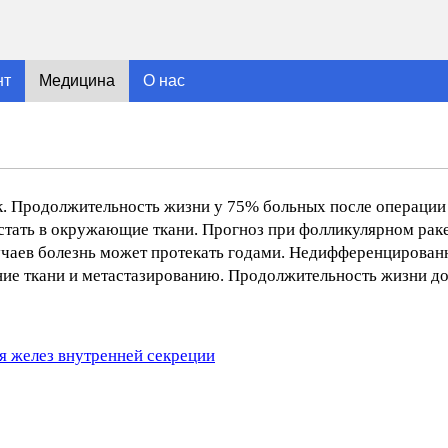
нт
Медицина
О нас
. Продолжительность жизни у 75% больных после операции б
астать в окружающие ткани. Прогноз при фолликулярном рак
лучаев болезнь может протекать годами. Недифференцирова
ие ткани и метастазированию. Продолжительность жизни до 
я желез внутренней секреции