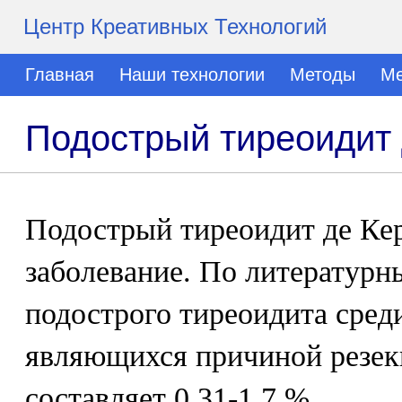
Центр Креативных Технологий
Главная
Наши технологии
Методы
Ме
Подострый тиреоидит 
Подострый тиреоидит де Кер
заболевание. По литературн
подострого тиреоидита сред
являющихся причиной резек
составляет 0,31-1,7 %.