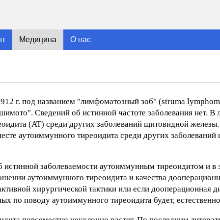
нт
Медицина
О нас
12 г. под названием "лимфоматозный зоб" (struma lymphoma
шимото". Сведений об истинной частоте заболевания нет. В 
еоидита (AT) среди других заболеваний щитовидной железы.
месте аутоиммунного тиреоидита среди других заболеваний
об истинной заболеваемости аутоиммунным тиреоидитом и в 
тношении аутоиммунного тиреоидита и качества дооперацион
 активной хирургической тактики или если дооперационная 
ных по поводу аутоиммунного тиреоидита будет, естественно
идита повсеместно неуклонно растет. По последним литера