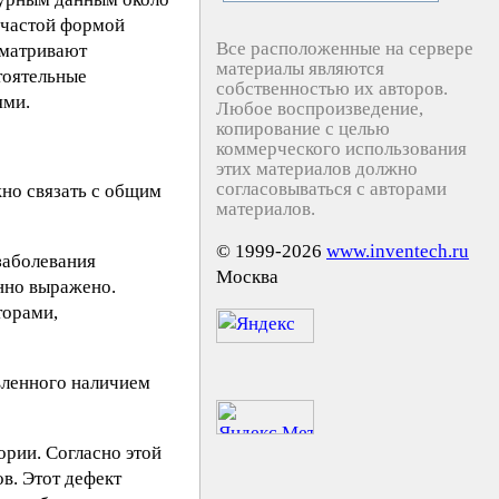
 частой формой
Все расположенные на сервере
сматривают
материалы являются
тоятельные
собственностью их авторов.
ями.
Любое воспроизведение,
копирование с целью
коммерческого использования
этих материалов должно
согласовываться с авторами
но связать с общим
материалов.
© 1999-2026
www.inventech.ru
заболевания
Москва
нно выражено.
торами,
вленного наличием
ории. Согласно этой
в. Этот дефект