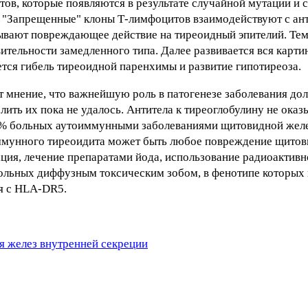
в, которые появляются в результате случайной мутации и 
. "Запрещенные" клоны Т-лимфоцитов взаимодействуют с ан
зывают повреждающее действие на тиреоидный эпителий. Тем
тельности замедленного типа. Далее развивается вся картин
тся гибель тиреоидной паренхимы и развитие гипотиреоза.
т мнение, что важнейшую роль в патогенезе заболевания до
ить их пока не удалось. Антитела к тиреоглобулину не ока
0 % больных аутоиммунными заболеваниями щитовидной желе
мунного тиреоидита может быть любое повреждение щитов
ция, лечение препаратами йода, использование радиоактивн
больных диффузным токсическим зобом, в фенотипе которых 
я с HLA-DR5.
я желез внутренней секреции