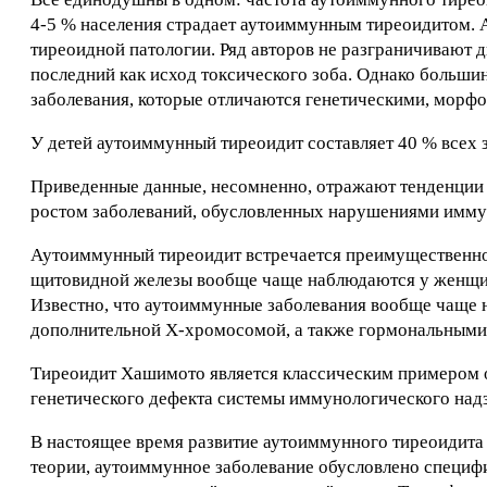
4-5 % населения страдает аутоиммунным тиреоидитом. 
тиреоидной патологии. Ряд авторов не разграничивают
последний как исход токсического зоба. Однако больши
заболевания, которые отличаются генетическими, морф
У детей аутоиммунный тиреоидит составляет 40 % всех
Приведенные данные, несомненно, отражают тенденции
ростом заболеваний, обусловленных нарушениями имму
Аутоиммунный тиреоидит встречается преимущественно 
щитовидной железы вообще чаще наблюдаются у женщин
Известно, что аутоиммунные заболевания вообще чаще 
дополнительной Х-хромосомой, а также гормональными
Тиреоидит Хашимото является классическим примером 
генетического дефекта системы иммунологического над
В настоящее время развитие аутоиммунного тиреоидита 
теории, аутоиммунное заболевание обусловлено специф