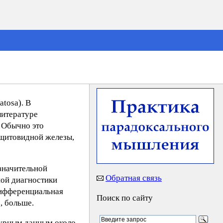
tosa). В
литературе
 Обычно это
 щитовидной железы,
значительной
Обратная связь
ной диагностики
дифференциальная
Поиск по сайту
, больше.
турным данным около