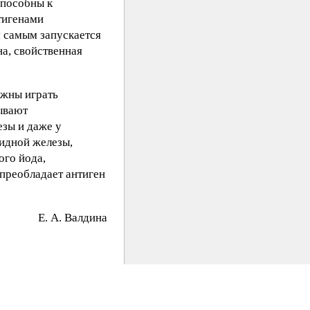
способны к
тигенами
 самым запускается
а, свойственная
лжны играть
зывают
зы и даже у
идной железы,
ого йода,
преобладает антиген
E. А. Вaлдинa