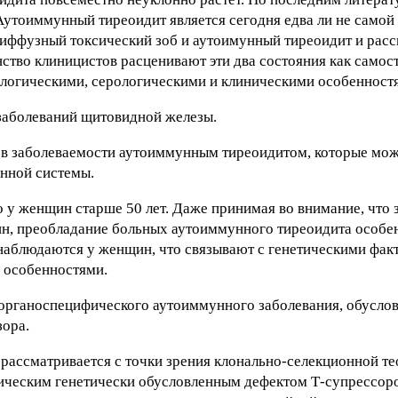
Аутоиммунный тиреоидит является сегодня едва ли не самой
 диффузный токсический зоб и аутоимунный тиреоидит и рас
нство клиницистов расценивают эти два состояния как самос
ологическими, серологическими и клиническими особенност
 заболеваний щитовидной железы.
 в заболеваемости аутоиммунным тиреоидитом, которые мож
нной системы.
у женщин старше 50 лет. Даже принимая во внимание, что 
, преобладание больных аутоиммунного тиреоидита особе
наблюдаются у женщин, что связывают с генетическими фак
 особенностями.
органоспецифического аутоиммунного заболевания, обусло
зора.
рассматривается с точки зрения клонально-селекционной те
ическим генетически обусловленным дефектом Т-супрессоро