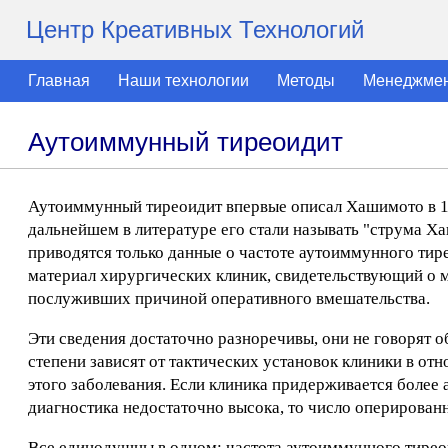
Центр Креативных Технологий
Главная
Наши технологии
Методы
Менеджме
Аутоиммунный тиреоидит
Аутоиммунный тиреоидит впервые описал Хашимото в 19
дальнейшем в литературе его стали называть "струма Ха
приводятся только данные о частоте аутоиммунного тир
материал хирургических клиник, свидетельствующий о 
послуживших причиной оперативного вмешательства.
Эти сведения достаточно разноречивы, они не говорят 
степени зависят от тактических установок клиники в о
этого заболевания. Если клиника придерживается более
диагностика недостаточно высока, то число оперирован
Все единодушны в одном: частота аутоиммунного тирео