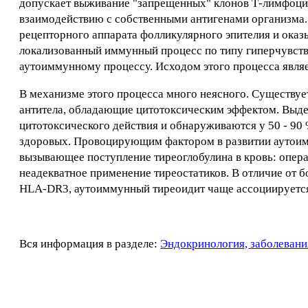
допускает выживание "запрещенных" клонов Т-лимфоцито
взаимодействию с собственными антигенами организма
рецепторного аппарата фолликулярного эпителия и ока
локализованный иммунный процесс по типу гиперчувстви
аутоиммунному процессу. Исходом этого процесса являе
В механизме этого процесса много неясного. Существуе
антитела, обладающие цитотоксическим эффектом. Выдел
цитотоксического действия и обнаруживаются у 50 - 9
здоровых. Провоцирующим фактором в развитии аутоим
вызывающее поступление тиреоглобулина в кровь: опера
неадекватное применение тиреостатиков. В отличие от 
HLA-DR3, аутоиммунный тиреоидит чаще ассоциируетс
Вся информация в разделе:
Эндокринология, заболевани