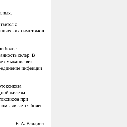
льных.
тается с
линических симптомов
ри более
анность склер. В
ое смыкание век
соединение инфекции
отоксикоза
дной железы
токсикоза при
номы является более
E. А. Вaлдинa