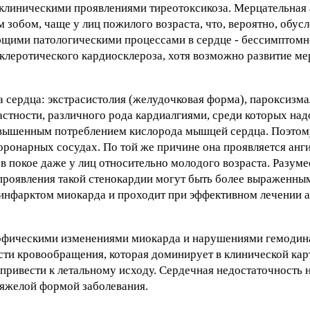
клиническими проявлениями тиреотоксикоза. Мерцательная
зобом, чаще у лиц пожилого возраста, что, вероятно, обус
щими патологическими процессами в сердце - бессимптом
клеротического кардиосклероза, хотя возможно развитие м
сердца: экстрасистолия (желудочковая форма), пароксизма
астности, различного рода кардиалгиями, среди которых на
овышенным потреблением кислорода мышцей сердца. Поэтом
оронарных сосудах. По той же причине она проявляется ан
в покое даже у лиц относительно молодого возраста. Разуме
проявления такой стенокардии могут быть более выраженным
 инфарктом миокарда и проходит при эффективном лечении
трофическими изменениями миокарда и нарушениями гемоди
сти кровообращения, которая доминирует в клинической кар
привести к летальному исходу. Сердечная недостаточность 
тяжелой формой заболевания.