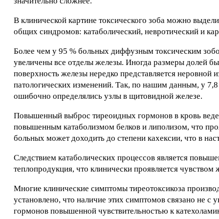
значительно сложнее.
В клинической картине токсического зоба можно выдели
общих синдромов: катаболический, невротический и ка
Более чем у 95 % больных диффузным токсическим зоб
увеличены все отделы железы. Иногда размеры долей б
поверхность железы нередко представляется неровной из
патологических изменений. Так, по нашим данным, у 7
ошибочно определялись узлы в щитовидной железе.
Повышенный выброс тиреоидных гормонов в кровь веде
повышенным катаболизмом белков и липолизом, что проя
больных может доходить до степени кахексии, что в нас
Следствием катаболических процессов является повышен
теплопродукция, что клинически проявляется чувством 
Многие клинические симптомы тиреотоксикоза производ
установлено, что наличие этих симптомов связано не с
гормонов повышенной чувствительностью к катехоламина