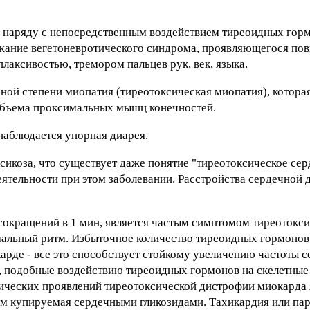
 наряду с непосредственным воздействием тиреоидных гор
ржание вегетоневротического синдрома, проявляющегося п
лаксивостью, тремором пальцев рук, век, языка.
ной степени миопатия (тиреотоксическая миопатия), котора
объема проксимальных мышц конечностей.
наблюдается упорная диарея.
икоза, что существует даже понятие "тиреотоксическое сер
тельности при этом заболевании. Расстройства сердечной 
 сокращений в 1 мин, является частым симптомом тиреотокси
мальный ритм. Избыточное количество тиреоидных гормоно
карде - все это способствует стойкому увеличению частоты 
, подобные воздействию тиреоидных гормонов на скелетны
ческих проявлений тиреотоксической дистрофии миокарда 
ом купируемая сердечными гликозидами. Тахикардия или па