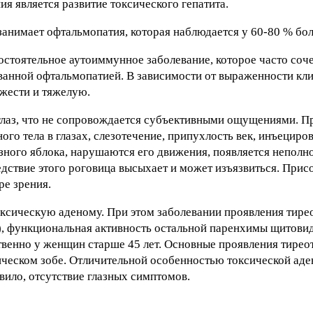
я является развитие токсического гепатита.
занимает офтальмопатия, которая наблюдается у 60-80 % бо
остоятельное аутоиммунное заболевание, которое часто соче
ованной офтальмопатией. В зависимости от выраженности к
яжести и тяжелую.
глаз, что не сопровождается субъективными ощущениями. П
о тела в глазах, слезотечение, припухлость век, инъециров
зного яблока, нарушаются его движения, появляется неполн
едствие этого роговица высыхает и может изъязвиться. При
ре зрения.
сическую аденому. При этом заболевании проявления тире
), функциональная активность остальной паренхимы щитови
венно у женщин старше 45 лет. Основные проявления тирео
ическом зобе. Отличительной особенностью токсической аде
вило, отсутствие глазных симптомов.