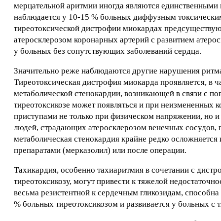
мерцательной аритмии иногда являются единственными 
наблюдается у 10-15 % больных диффузным токсическим 
тиреотоксической дистрофии миокардах предсуществую
атеросклерозом коронарных артерий с развитием атерос
у больных без сопутствующих заболеваний сердца.
Значительно реже наблюдаются другие нарушения ритма 
Тиреотоксическая дистрофия миокарда проявляется, в ч
метаболической стенокардии, возникающей в связи с п
тиреотоксикозе может появляться и при неизмененных к
приступами не только при физическом напряжении, но и 
людей, страдающих атеросклерозом венечных сосудов, 
метаболическая стенокардия крайне редко осложняется
препаратами (мерказолил) или после операции.
Тахикардия, особенно тахиаритмия в сочетании с дис
тиреотоксикозу, могут привести к тяжелой недостаточно
весьма резистентной к сердечным гликозидам, способна 
% больных тиреотоксикозом и развивается у больных с 