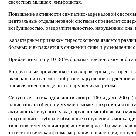
скелетных мышцах, лимфоцитах.
Повышение активности симпатико-адреналовой системы
центральные отделы нервной системы определяет соде
возбудимостью, раздражительностью, нарушением сна, п
Характерным признаком тиреотоксикоза является различ
больных и выражается в снижении силы и уменьшении 
Приблизительно у 10-30 % больных токсическим зобом 
Кардиальные проявления столь характерны для тиреотокс
включающий все многообразие нарушений сердечной дея
проявляются прежде всего нарушениями ритма.
Синусовая тахикардия, достигающая 160 и даже 200 (!)
пациентов, особенно у мужчин, может сохраняться нор
активность синусного узла, нарушает метаболизм в мио
сокращений. Глубокие обменные нарушения в миокарде
тиреотоксическую дистрофию миокарда. Одним из клини
тахисистолическая форма мерцания предсердий, с труд