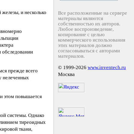
 железы, и несколько
Все расположенные на сервере
материалы являются
собственностью их авторов.
Любое воспроизведение,
авномерно
копирование с целью
альпации
коммерческого использования
актера
этих материалов должно
согласовываться с авторами
м обследовании
материалов.
© 1999-2026
www.inventech.ru
мся прежде всего
Москва
 у нелеченных
ри этом повышается
ной системы. Однако
 влиянием тиреоидных
жировой ткани,