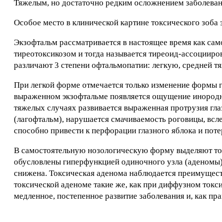
Тяжелым, но достаточно редким осложнением заболевани
Особое место в клинической картине токсического зоба 
Экзофтальм рассматривается в настоящее время как сам
тиреотоксикозом и тогда называется тиреоид-ассоциир
различают 3 степени офтальмопатии: легкую, средней т
При легкой форме отмечается только изменение формы 
выраженном экзофтальме появляется ощущение инородног
тяжелых случаях развивается выраженная протрузия гла
(лагофтальм), нарушается смачиваемость роговицы, всл
способно привести к перфорации глазного яблока и поте
В самостоятельную нозологическую форму выделяют ток
обусловлены гиперфункцией одиночного узла (аденомы
снижена. Токсическая аденома наблюдается преимущест
токсической аденоме такие же, как при диффузном токс
медленное, постепенное развитие заболевания и, как пра