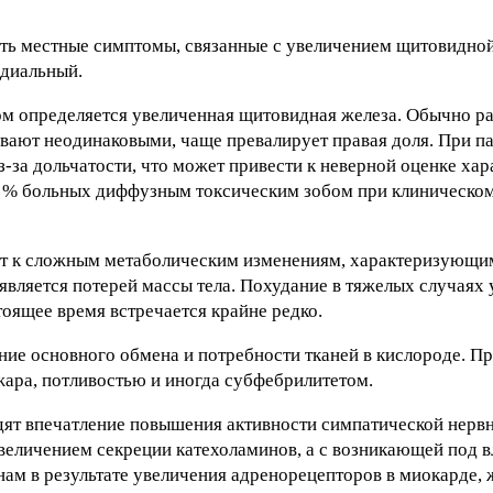
ть местные симптомы, связанные с увеличением щитовидной
рдиальный.
ом определяется увеличенная щитовидная железа. Обычно р
ывают неодинаковыми, чаще превалирует правая доля. При п
-за дольчатости, что может привести к неверной оценке хар
,8 % больных диффузным токсическим зобом при клиническо
т к сложным метаболическим изменениям, характеризующи
вляется потерей массы тела. Похудание в тяжелых случаях
тоящее время встречается крайне редко.
ие основного обмена и потребности тканей в кислороде. П
жара, потливостью и иногда субфебрилитетом.
ят впечатление повышения активности симпатической нерв
 увеличением секреции катехоламинов, а с возникающей под
м в результате увеличения адренорецепторов в миокарде, 