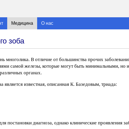
нт
Медицина
О нас
го зоба
ень многолика. В отличие от большинства прочих заболеван
ениями самой железы, которые могут быть минимальными, но
различных органах.
 является известная, описанная К. Базедовым, триада:
для постановки диагноза, однако клинические проявления з