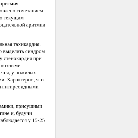
 аритмия
ловлено сочетанием
но текущим
ерцательной аритмии
льная тахикардия.
до выделить синдром
у стенокардия при
гинозными
ется, у пожилых
и. Характерно, что
 антитиреоидными
намики, присущими
тине и, будучи
наблюдается у 15-25