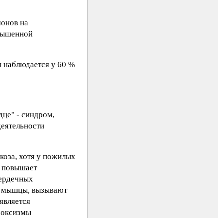
монов на
овышенной
я наблюдается у 60 %
дце" - синдром,
деятельности
коза, хотя у пожилых
в повышает
сердечных
е мышцы, вызывают
является
роксизмы