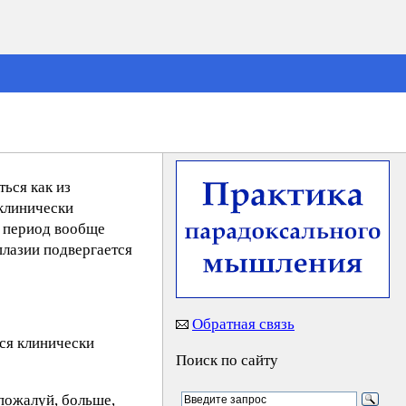
ься как из
 клинически
т период вообще
плазии подвергается
Обратная связь
ься клинически
Поиск по сайту
пожалуй, больше,