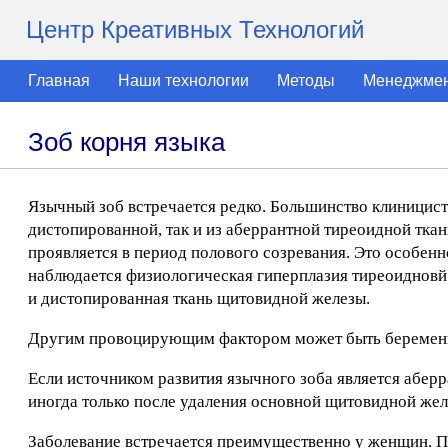
Центр Креативных Технологий
Главная
Наши технологии
Методы
Менеджме
Зоб корня языка
Язычный зоб встречается редко. Большинство клиницис
дистопированной, так и из аберрантной тиреоидной ткан
проявляется в период полового созревания. Это особенн
наблюдается физиологическая гиперплазия тиреоидновй 
и дистопированная ткань щитовидной железы.
Другим провоцирующим фактором может быть беремен
Если источником развития язычного зоба является аберр
иногда только после удаления основной щитовидной жел
Заболевание встречается преимущественно у женщин. П