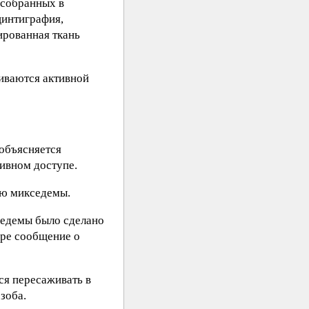
 собранных в
цинтиграфия,
ированная ткань
иваются активной
 объясняется
ивном доступе.
ию микседемы.
седемы было сделано
ире сообщение о
ся пересаживать в
зоба.