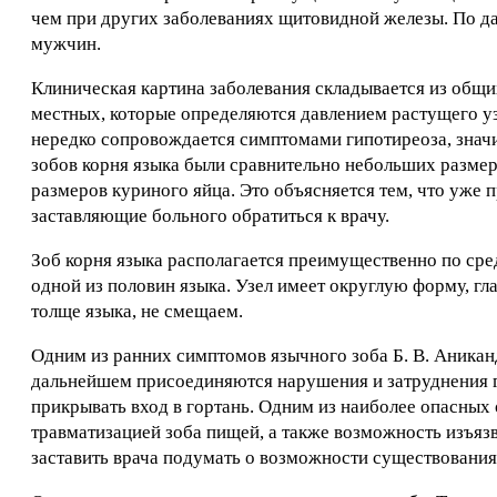
чем при других заболеваниях щитовидной железы. По дан
мужчин.
Клиническая картина заболевания складывается из общ
местных, которые определяются давлением растущего уз
нередко сопровождается симптомами гипотиреоза, знач
зобов корня языка были сравнительно небольших размеро
размеров куриного яйца. Это объясняется тем, что уже
заставляющие больного обратиться к врачу.
Зоб корня языка располагается преимущественно по сред
одной из половин языка. Узел имеет округлую форму, гл
толще языка, не смещаем.
Одним из ранних симптомов язычного зоба Б. В. Аниканд
дальнейшем присоединяются нарушения и затруднения гл
прикрывать вход в гортань. Одним из наиболее опасных
травматизацией зоба пищей, а также возможность изъяз
заставить врача подумать о возможности существования