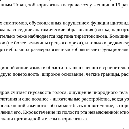
ным Urban, зоб корня языка встречается у женщин в 19 раз
их симптомов, обусловленных нарушением функции щитовид
ла на соседние анатомические образования (глотка, надгорт
ительно реже наблюдается картина тиреотоксикоза. Больши
в (не более величины грецкого ореха), и только в редких с
 при небольших размерах язычный зоб вызывает функционал
инной линии языка в области foramen caecum и сравнительн
адкую поверхность, широкое основание, четкие границы, ра
ров считает гнусавость голоса, ощущение инородного тела в
отания и еще позднее - дыхательные расстройства, когда уз
 осложнений язычного зоба может быть кровотечение, котор
вления его. Ккровотечение из полости рта невыясненной эти
 ткани щитовидной железы в корне языка.