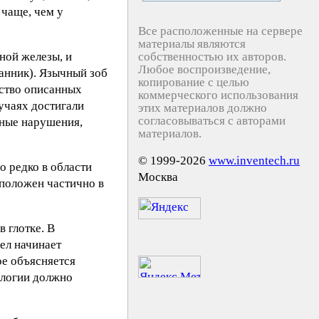
 чаще, чем у
Все расположенные на сервере
материалы являются
ной железы, и
собственностью их авторов.
Любое воспроизведение,
анник). Язычный зоб
копирование с целью
нство описанных
коммерческого использования
лучаях достигали
этих материалов должно
согласовываться с авторами
ьные нарушения,
материалов.
© 1999-2026
www.inventech.ru
о редко в области
Москва
сположен частично в
 глотке. В
ел начинает
ое объясняется
ологии должно