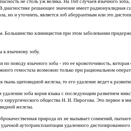
пасность не столь уж велика. На 160 случаев язычного зоба,
. В диагностике решающее значение имеет радионуклидная с
а, но и уточнить, является зоб аберрантным или это дистоп
м. Большинство клиницистов при этом заболевании придерж
 к язычному зобу.
и по поводу язычного зоба - это ее кровоточивость, которая
жного гемостаза возможно только при рациональном операт
я ткань щитовидной железы, то его удаление ведет к развит
м удалении зоба корня языка с последующим развитием мик
ого хирургического общества Н. И. Пирогова. Это первое в м
видной железы.
оброкачественная природа их не вызывает сомнений, пытают
удачной аутотрансплантации удаленного дистопированного 