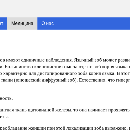
нт
Медицина
О нас
тов имеют единичные наблюдения. Язычный зоб может развит
и. Большинство клиницистов отмечают, что зоб корня языка
о характерно для дистопированного зоба корня языка. В это
ткани (юношеский диффузный зоб). Естественно, что гипер
ность.
антная ткань щитовидной железы, то она начинает проявлят
езы.
реобладание женщин при этой локализации зоба выражено, 