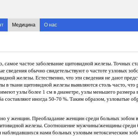
нт
Медицина
О нас
но, самое частое заболевание щитовидной железы. Точных с
ные сведения обычно свидетельствуют о частоте узловых зоб
дной железы. Естественно, что эти сведения не дают предс
ы в ткани щитовидной железы выявляются столь часто, что 
 имеют узлы более 1 см в диаметре, узлы меньшего размера
а составляют иногда 50-70 %. Таким образом, узловатые обр
нно у женщин. Преобладание женщин среди больных зобом 
щитовидной железы. Соотношение мужчины/женщины среди 
еди наблюдавшихся нами больных узловым нетоксическим зоб