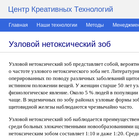
Центр Креативных Технологий
Главная
Наши технологии
Методы
Менеджме
Узловой нетоксический зоб
Узловой нетоксический зоб представляет собой, вероят
о частоте узлового нетоксического зоба нет. Литератур
оперированных по поводу различных заболеваний щитови
истинном положении вещей. У женщин старше 50 лет узл
физиологическое явление. Около 5 % людей в популяции
чаще. В эндемичных по зобу районах узловые формы зоб
щитовидной железы наблюдаются чрезвычайно часто.
Узловой нетоксический зоб наблюдается преимуществе
среди больных злокачественными новообразованиями 
нетоксическим зобом составляет 1:10 и даже 1:20. Ср