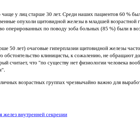
 чаще у лиц старше 30 лет. Среди наших пациентов 60 % были
ственные опухоли щитовидной железы в младшей возрастной г
 оперированных по поводу зоба больных (85 %) были в возр
ше 50 лет) очаговые гиперплазии щитовидной железы часто 
то обстоятельство клиницисты, к сожалению, не обращают д
ый считает, что "по существу нет физиологии человека вооб
я".
зличных возрастных группах чрезвычайно важно для вырабо
я желез внутренней секреции