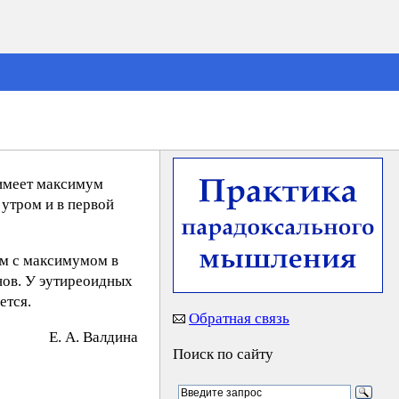
 имеет максимум
утром и в первой
ям с максимумом в
нов. У эутиреоидных
ется.
Обратная связь
E. А. Вaлдинa
Поиск по сайту