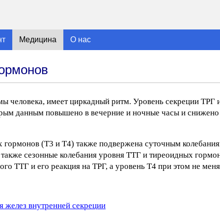
нт
Медицина
О нас
гормонов
мы человека, имеет циркадный ритм. Уровень секреции ТРГ
рым данным повышено в вечерние и ночные часы и снижено 
х гормонов (Т3 и Т4) также подвержена суточным колебани
 также сезонные колебания уровня ТТГ и тиреоидных гормо
го ТТГ и его реакция на ТРГ, а уровень Т4 при этом не меня
я желез внутренней секреции