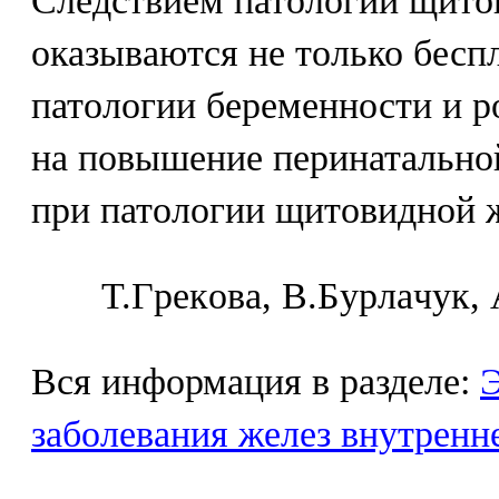
Следствием патологии щито
оказываются не только бесп
патологии беременности и р
на повышение перинатальной
при патологии щитовидной 
Т.Гpeкoвa, B.Бypлaчyк,
Вся информация в разделе:
Э
заболевания желез внутренн