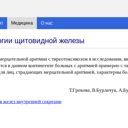
нт
Медицина
О нас
огии щитовидной железы
мерцательной аритмии с тиреотоксикозом в исследовании, 
тся в данном контингенте больных с аритмией примерно с та
 для лиц, страдающих мерцательной аритмией, характерны бо
Т.Гpeкoвa, B.Бypлaчyк, A.Б
я желез внутренней секреции