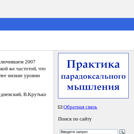
включившем 2007
кой же частотой, что
лее низкие уровни
yднeвcкий, B.Kpyтькo
Обратная связь
Поиск по сайту