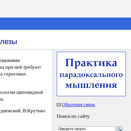
елезы
леваниями
ка при ней требуют
да серьезных
тологии щитовидной
а.
Обратная связь
yднeвcкий, B.Kpyтькo
Поиск по сайту