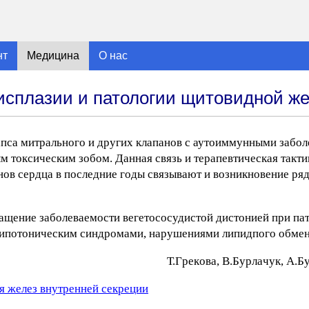
нт
Медицина
О нас
исплазии и патологии щитовидной ж
апса митрального и других клапанов с аутоиммунными забо
токсическим зобом. Данная связь и терапевтическая такти
нов сердца в последние годы связывают и возникновение ря
щение заболеваемости вегетососудистой дистонией при па
 гипотоническим синдромами, нарушениями липидпого обмен
Т.Гpeкoвa, B.Бypлaчyк, A.Б
я желез внутренней секреции