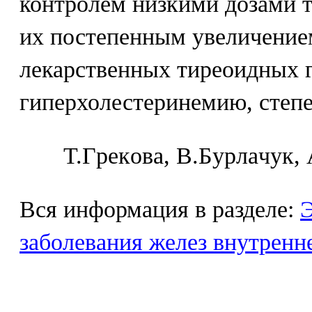
контролем низкими дозами 
их постепенным увеличение
лекарственных тиреоидных 
гиперхолестеринемию, степе
Т.Гpeкoвa, B.Бypлaчyк,
Вся информация в разделе:
Э
заболевания желез внутренн