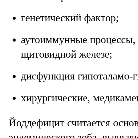
генетический фактор;
аутоиммунные процессы, 
щитовидной железе;
дисфункция гипоталамо-г
хирургические, медикаме
Йоддефицит считается осно
эндемического зоба, выявля