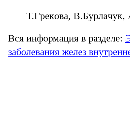
Т.Гpeкoвa, B.Бypлaчyк,
Вся информация в разделе:
Э
заболевания желез внутренн